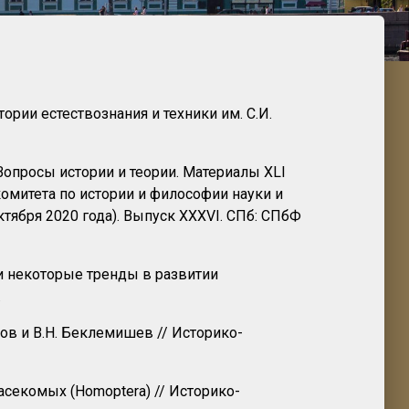
ории естествознания и техники им. С.И.
 Вопросы истории и теории. Материалы XLI
митета по истории и философии науки и
ктября 2020 года). Выпуск XXXVI. СПб: СПбФ
и некоторые тренды в развитии
.
нов и В.Н. Беклемишев // Историко-
секомых (Homoptera) // Историко-