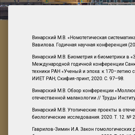
Винарский М.В. «Номотетическая систематика»
Вавилова. Годичная научная конференция (202
Винарский М.В. Биометрия и биометрики в «З
Международной годичной конференции Санкт
техники РАН «Ученый и эпоха: к 170–летию с
ИИЕТ РАН; Скифия-принт, 2020. С. 97–98.
Винарский М.В. Обзор конференции «Моллюс
отечественной малакологии // Труды Институт
Винарский М.В. Утопические проекты в отече
биологические исследования. 2020. Т. 12. № 2.
Гаврилов-Зимин И.А. Закон гомологических 