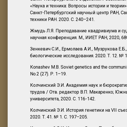
«Наука и техника: Вопросы истории и теории»
Санкт-Петербургский научный центр РАН, Са
техники РАН. 2020. С. 240–241.
Жмудь Л.Я. Преподавание квадривиума и судь
научная конференция. М., ИИЕТ РАН, 2020, 68
Зенкевич С.И., Ермолаев А.И., Музрукова Е.Б
биологические исследования. 2020. Т. 12. № 1
Кonashev M.B. Soviet genetics and the communist p
No.2 (27). Р. 1–19.
Колчинский Э.И. Академия наук и бюрократи
трудов / Отв. редактор В.П. Макаренко; Юж
университета, 2020. С. 116-142.
Колчинский Э.И. История генетики на VII съ
2020. Т. 41. № 1. С. 197–205.