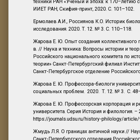
техники РАН «Ученый и эпоха: к 170–летию с
ИИЕТ РАН; Скифия-принт, 2020. C. 101–102.
Ермолаев А.И., Россиянов К.О. Историк био
исследования. 2020. Т. 12. № 3. С. 110–118.
Жарова Е. Ю. Опыт создания коллективного 
в. // Наука и техника: Вопросы истории и т
Российского национального комитета по исто
теории» Санкт-Петербургский филиал Институ
Санкт-Петербургское отделение Российского 
Жарова Е. Ю. Профессора-биологи универси
социальных проблем. 2020. Т. 12. № 3. С. 48–
Жарова Е. Ю. Профессорская корпорация и р
университета. Серия История и филология. – 2
https://journals.udsu.ru/history-philology/articl
Жмудь Л.Я. О границах античной науки // На
Санкт-Петербургского отделения Российског