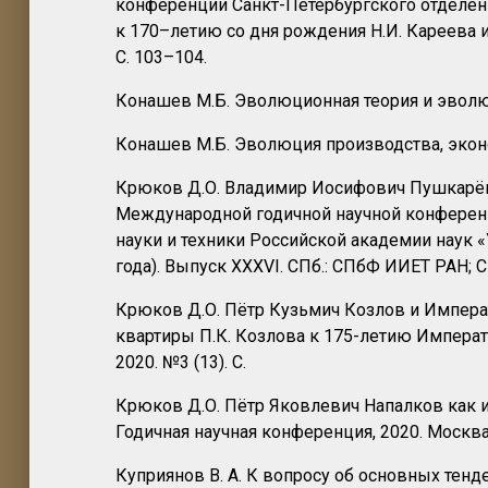
конференции Санкт-Петербургского отделени
к 170–летию со дня рождения Н.И. Кареева и
С. 103–104.
Конашев М.Б. Эволюционная теория и эволю
Конашев М.Б. Эволюция производства, эконом
Крюков Д.О. Владимир Иосифович Пушкарёв в
Международной годичной научной конференц
науки и техники Российской академии наук «
года). Выпуск XXXVI. СПб.: СПбФ ИИЕТ РАН; С
Крюков Д.О. Пётр Кузьмич Козлов и Импера
квартиры П.К. Козлова к 175-летию Императо
2020. №3 (13). С.
Крюков Д.О. Пётр Яковлевич Напалков как ис
Годичная научная конференция, 2020. Москва:
Куприянов В. А. К вопросу об основных тенд