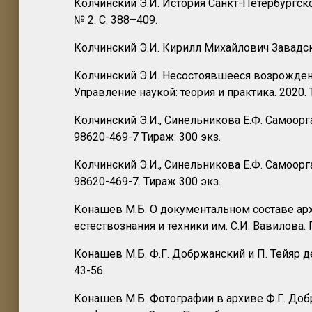
Колчинский Э.И. История Санкт-Петербургско
№ 2. С. 388–409.
Колчинский Э.И. Кирилл Михайлович Завадски
Колчинский Э.И. Несостоявшееся возрождени
Управление наукой: теория и практика. 2020. Т.
Колчинский Э.И., Синельникова Е.Ф. Самоорга
98620-469-7 Тираж: 300 экз.
Колчинский Э.И., Синельникова Е.Ф. Самоорга
98620-469-7. Тираж 300 экз.
Конашев М.Б. О документальном составе арх
естествознания и техники им. С.И. Вавилова. 
Конашев М.Б. Ф.Г. Добржанский и П. Тейяр д
43-56.
Конашев М.Б. Фотографии в архиве Ф.Г. Доб