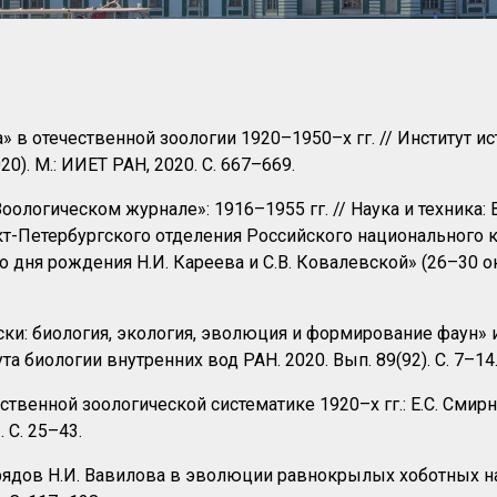
 в отечественной зоологии 1920–1950–х гг. // Институт ист
0). М.: ИИЕТ РАН, 2020. С. 667–669.
оологическом журнале»: 1916–1955 гг. // Наука и техника:
-Петербургского отделения Российского национального ко
о дня рождения Н.И. Кареева и С.В. Ковалевской» (26–30 о
ки: биология, экология, эволюция и формирование фаун» 
а биологии внутренних вод РАН. 2020. Вып. 89(92). С. 7–14
ственной зоологической систематике 1920–х гг.: Е.С. Смир
 С. 25–43.
рядов Н.И. Вавилова в эволюции равнокрылых хоботных на