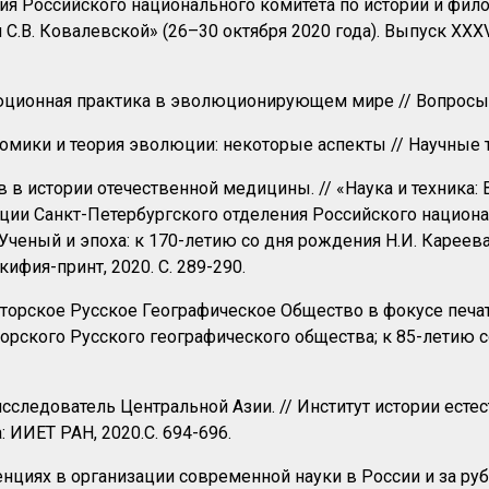
я Российского национального комитета по истории и фило
 С.В. Ковалевской» (26–30 октября 2020 года). Выпуск XXX
ционная практика в эволюционирующем мире // Вопросы фи
ики и теория эволюции: некоторые аспекты // Научные тру
 истории отечественной медицины. // «Наука и техника: 
ии Санкт-Петербургского отделения Российского национа
Ученый и эпоха: к 170-летию со дня рождения Н.И. Кареева
кифия-принт, 2020. С. 289-290.
торское Русское Географическое Общество в фокусе печа
рского Русского географического общества; к 85-летию со 
следователь Центральной Азии. // Институт истории естест
 ИИЕТ РАН, 2020.С. 694-696.
енциях в организации современной науки в России и за руб