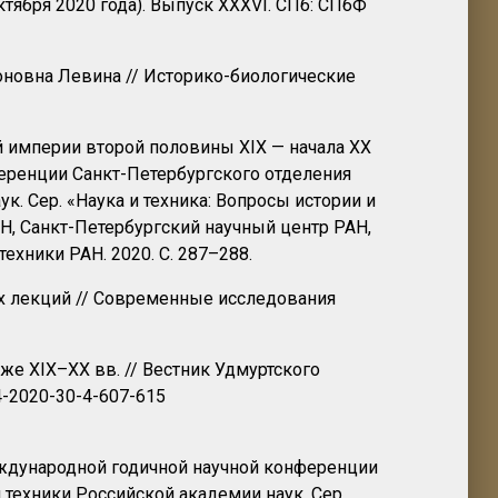
ктября 2020 года). Выпуск XXXVI. СПб: СПбФ
оновна Левина // Историко-биологические
й империи второй половины XIX — начала ХХ
ференции Санкт-Петербургского отделения
. Сер. «Наука и техника: Вопросы истории и
АН, Санкт-Петербургский научный центр РАН,
ехники РАН. 2020. С. 287–288.
х лекций // Современные исследования
же XIX–XX вв. // Вестник Удмуртского
34-2020-30-4-607-615
Международной годичной научной конференции
 техники Российской академии наук. Сер.