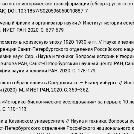
ство и его исторические трансформации (обзор круглого ст
ИНЦ, ВАК) DOI: 10.31857/S020596060010887-7
ченый-физик и организатор науки // Институт истории естес
 ИИЕТ РАН, 2020. С. 677-679.
матия в кризисную эпоху 1920-1930-е гг. // Наука и техн
ренции Санкт-Петербургского отделения Российского наци
мии наук. Сер. «Наука и техника: Вопросы истории и теор
 Вавилова РАН, Санкт-Петербургский научный центр РАН, С
ии науки и техники РАН. 2020. С. 178-179.
ского образования в Свердловске — Екатеринбурге // Инсти
(2020). М.: ИИЕТ РАН, 2020. С. 359–362.
 «Историко-биологические исследования» за первые 10 ле
. С. 110–113.
 в Казанском университете // Наука и техника: Вопросы ис
-Петербургского отделения Российского национального ко