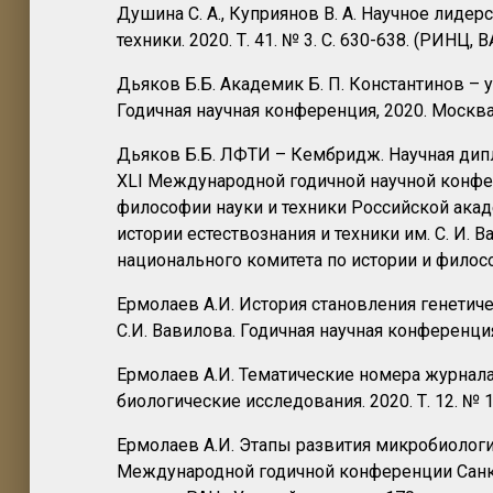
Душина С. А., Куприянов В. А. Научное лидер
техники. 2020. Т. 41. № 3. С. 630-638. (Р
Дьяков Б.Б. Академик Б. П. Константинов – у
Годичная научная конференция, 2020. Москва:
Дьяков Б.Б. ЛФТИ – Кембридж. Научная дипло
XLI Международной годичной научной конфе
философии науки и техники Российской акаде
истории естествознания и техники им. С. И.
национального комитета по истории и философ
Ермолаев А.И. История становления генетиче
С.И. Вавилова. Годичная научная конференция 
Ермолаев А.И. Тематические номера журнала
биологические исследования. 2020. Т. 12. № 1
Ермолаев А.И. Этапы развития микробиологии
Международной годичной конференции Санкт