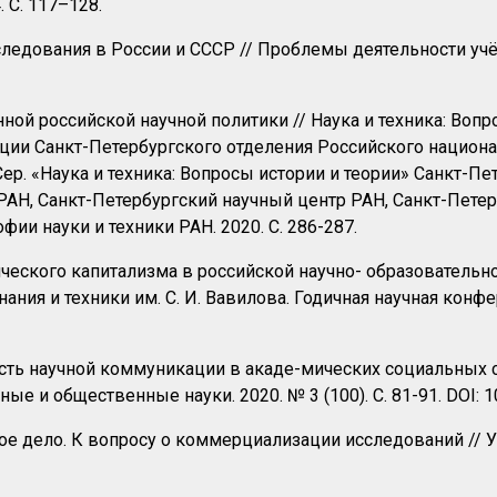
. С. 117–128.
едования в России и СССР // Проблемы деятельности учёны
ной российской научной политики // Наука и техника: Вопр
ии Санкт-Петербургского отделения Российского национа
Сер. «Наука и техника: Вопросы истории и теории» Санкт-П
а РАН, Санкт-Петербургский научный центр РАН, Санкт-Пет
ии науки и техники РАН. 2020. С. 286-287.
ческого капитализма в российской научно- образовательн
нания и техники им. С. И. Вавилова. Годичная научная конфе
ность научной коммуникации в акаде-мических социальных 
ые и общественные науки. 2020. № 3 (100). С. 81-91. DOI
тное дело. К вопросу о коммерциализации исследований // Уп
20.2.3.3