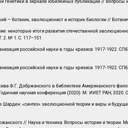
й генетики в зеркале юбилейных публикаций // Вопросы ист
й — ботаник, эволюционист и историк биологии // Ботаничес
е: некоторые итоги развития отечественной эволюционной
 2. № 1. С. 117–151.
низация российской науки в годы кризиса: 1917-1922. СПб.:
низация российской науки в годы кризиса: 1917-1922. СПб: 
ива Ф.Г. Добржанского в библиотеке Американского филос
Годичная научная конференция (2020). М.: ИИЕТ РАН, 2020. С
е Шарден: «синтез» эволюционной теории и веры и будущее 
ржанского // Наука и техника: Вопросы истории и теории.