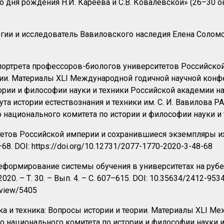
о дня рождения Н.И. Кареева и С.В. Ковалевской» (26–30 о
логии и исследователь Вавиловского наследия Елена Солом
портрета профессоров-биологов университетов Российско
еории. Материалы XLI Международной годичной научной кон
рии и философии науки и техники Российской академии наук
та истории естествознания и техники им. С. И. Вавилова Р
национального комитета по истории и философии науки и т
тетов Российской империи и сохранившиеся экземпляры и
68. DOI: https://doi.org/10.12731/2077-1770-2020-3-48-68
еформирование системы обучения в университетах на рубе
020. – Т. 30. – Вып. 4. – С. 607–615. DOI: 10.35634/2412-95
e/view/5405
ука и техника: Вопросы истории и теории. Материалы XLI 
о национального комитета по истории и философии науки и