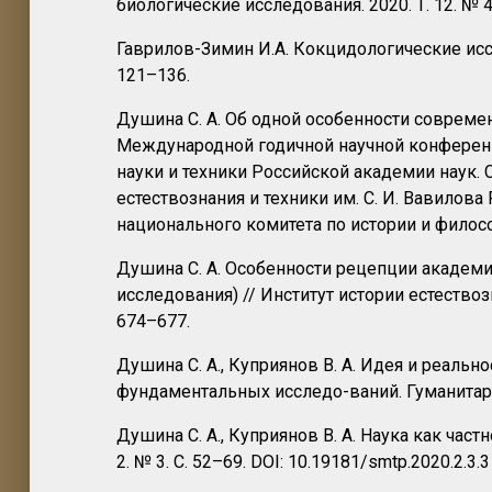
биологические исследования. 2020. Т. 12. № 4
Гаврилов-Зимин И.А. Кокцидологические иссл
121–136.
Душина С. А. Об одной особенности современ
Международной годичной научной конференц
науки и техники Российской академии наук. 
естествознания и техники им. С. И. Вавилов
национального комитета по истории и философ
Душина С. А. Особенности рецепции академи
исследования) // Институт истории естествоз
674–677.
Душина С. А., Куприянов В. А. Идея и реаль
фундаментальных исследо-ваний. Гуманитарн
Душина С. А., Куприянов В. А. Наука как час
2. № 3. С. 52–69. DOI: 10.19181/smtp.20