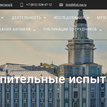
 литера Б
+7 (812) 328-47-12
ihst@ihst.nw.ru
ДЕЯТЕЛЬНОСТЬ
ИССЛЕДОВАНИЯ
МУЗЕ
ДАНИЯ ФИЛИАЛА
ПУБЛИКАЦИИ СОТРУДНИКОВ
упительные испыт