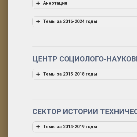
Аннотация
Тема «Роль и место Академии наук в раз
Темы за 2016-2024 годы
вв.)»
Тема: «Развитие наук о жизни в России 
аспектах: история и современные вызо
ЦЕНТР СОЦИОЛОГО-НАУКО
Темы за 2015-2018 годы
Тема «Карьера молодых ученых (сравнит
СЕКТОР ИСТОРИИ ТЕХНИЧЕ
Тема «Социальная роль ученого и ее ис
Тема «Академические учреждения и струк
Темы за 2014-2019 годы
Тема «Путеводитель по античной науке»