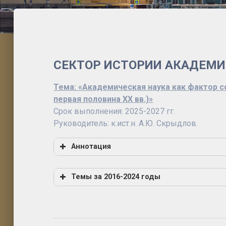
СЕКТОР ИСТОРИИ АКАДЕМИ
Тема:
«Академическая наука как фактор со
первая половина ХХ вв.)
»
Срок выполнения: 2025-2027 гг.
Руководитель: к.ист.н. А.Ю. Скрыдлов.
Аннотация
Темы за 2016-2024 годы
Тема:
«
Академическая наука и государств
летию основания Санкт-Петербургской а