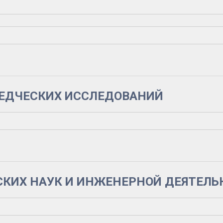
витии фундаментальных исследований и изучении России
в XIX-начале XXI вв. в концептуальном, социокультурн
вы»
ВЕДЧЕСКИХ ИССЛЕДОВАНИЙ
ельный анализ академических систем России, Германии
СКИХ НАУК И ИНЖЕНЕРНОЙ ДЕЯТЕЛЬ
торические трансформации»
туры – основа российской фундаментальной науки (XVII