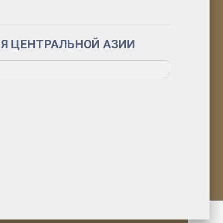
Я ЦЕНТРАЛЬНОЙ АЗИИ
научных и научно-образовательных
нему юбилею РАН»
ртиры путешественника П. К. Козлова:
ле XXI веков, включая научные основы
 архив /документы, письма, фотоархив/»