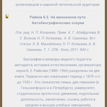
религиоведов и широкой читательской аудитории.
Райков Б.Е.
На жизненном пути.
Автобиографические очерки
Отв. ред.
Н. П. Копанева
. Прим.
А. Г. Абайдулова, В.
С. Волков, Н. П. Копанева, А. В. Самокиш
. Вст.
статья.
К. В. Манойленко, Н. П. Копанева, А. В.
Самокиш.
Т. 1. СПб.: Коло, 2011. 842 с.
Биографии и мемуары видного педагога-
методиста, историка естествознания, организатора
науки Б. Е. Райкова (1880–1966) разделены на две
книги. Первая из них охватывает период с 1870-х гг.
до 1930 г. Это генеалогия семьи, две гимназии (в
Гельсингфорсе и в Петербурге), университет,
студенческое протестное движение, подпольная
деятельность, заключение, ссылка, работа в
средних и высших учебных заведениях,