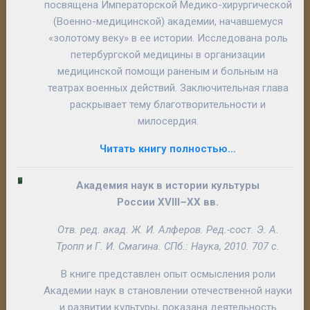
посвящена Императорской Медико-хирургической
(Военно-медицинской) академии, начавшемуся
«золотому веку» в ее истории. Исследована роль
петербургской медицины в организации
медицинской помощи раненым и больным на
театрах военных действий. Заключительная глава
раскрывает тему благотворительности и
милосердия.
Читать книгу полностью…
Академия наук в истории культуры
России
XVIII
–
XX
вв
.
Отв. ред. акад.
Ж. И. Алферов
. Ред.-сост.
Э. А.
Тропп
и
Г. И. Смагина
. СПб.: Наука, 2010. 707 с.
В книге представлен опыт осмысления роли
Академии наук в становлении отечественной науки
и развитии культуры, показана деятельность