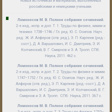
новых источниках и материалах, выполненных
российскими и немецкими учеными.
Ломоносов М. В.
Полное собрание сочинений
.
2-е изд., испр. и доп. Т. 1. Труды по физике, химии и
технике. 1738–1746 / Гл. ред.
Ю. С. Осипов
. Науч.
ред.:
Ж. И. Алферов
(отв. ред.),
Э. П.
Карпеев
(ред.-
сост.),
Д. А. Варшалович
,
И. С. Дмитриев
,
Э. И.
Колчинский
,
В. Г. Смирнов
и
Э. А
.
Тропп
. СПб.:
Наука, 2011. 462 с.
Ломоносов М. В.
Полное собрание сочинений
.
2-е изд., испр. и доп. Т. 2. Труды по физике и химии.
1747–1752 / Гл. ред.
Ю. С. Осипов
. Науч. ред.:
Ж. И.
Алферов
(отв. ред.),
Э. П.
Карпеев
(ред.-сост.),
Д. А.
Варшалович
,
И. С. Дмитриев
,
Э. И. Колчинский
,
В. Г.
Смирнов
и
Э. А
.
Тропп
. СПб.: Наука, 2011. 367 с.
Ломоносов М. В.
Полное собрание сочинений
.
2-е изд., испр. и доп. Т. 3. Труды по физике. 1753–