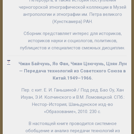
Петербурга, а также история поступления
черногорской этнографической коллекции в Музей
антропологии и этнографии им. Петра великого
(Кунсткамера) РАН.
Сборник представляет интерес для историков,
историков науки и социологов, политиков,
публицистов и специалистов смежных дисциплин.
Чжан
Байчунь
,
Яо
Фан
,
Чжан
Цзючунь
,
Цзян
Лун
—
Передача технологий из Советского Союза в
Китай.1949–1966
.
Пер. с кит.
Е. И. Ганьшиной
/ Под ред.
Бао Оу, Хан
Ихуан
,
Э.И. Колчинского
и
В.М. Ломовицкой.
СПб.:
Нестор-История; Шаньдунское изд-во
«Образование», 2010. 230 с.
В настоящей книге проводится системное
обобщение и анализ передачи технологий из