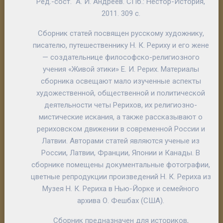
Ред.-сост.
А. И. Андреев
. СПб.: Нестор-История,
2011. 309 с.
Сборник статей посвящен русскому художнику,
писателю, путешественнику Н. К. Рериху и его жене
— создательнице философско-религиозного
учения «Живой этики» Е. И. Рерих. Материалы
сборника освещают мало изученные аспекты
художественной, общественной и политической
деятельности четы Рерихов, их религиозно-
мистические искания, а также рассказывают о
рериховском движении в современной России и
Латвии. Авторами статей являются ученые из
России, Латвии, Франции, Японии и Канады. В
сборнике помещены документальные фотографии,
цветные репродукции произведений Н. К. Рериха из
Музея Н. К. Рериха в Нью-Йорке и семейного
архива О. Фешбах (США).
Сборник предназначен для историков,