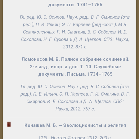
документы. 1741–1765
Гл. ред.
Ю. С. Осипов
. Науч. ред.:
В. Г. Смирнов
(отв.
ред.),
П. В. Ильин
,
Э. П. Карпеев
(ред.-сост.),
М.В.
Семиколенных
,
Г. И. Смагина
,
В. С. Соболев
,
И. Б.
Соколова
,
Н. Г. Сухова
и
Д. А. Щеглов
. СПб.: Наука,
2012. 871 с.
Ломоносов М. В.
Полное собрание сочинений
.
2-е изд., испр. и доп.
Т. 10
. Служебные
документы. Письма. 1734–1765
Гл. ред.
Ю. С. Осипов
. Науч. ред.
В. С. Соболев
(отв.
ред.),
П. В.
Ильин
,
Э. П. Карпеев
,
Г. И. Смагина
,
В. Г.
Смирнов
,
И. Б. Соколова
и
Д. А. Щеглов
. СПб.:
Наука, 2012. 767 с.
Конашев М. Б
. —
Эволюционисты и религия
СПб.: Нестор-История, 2012. 200 с.