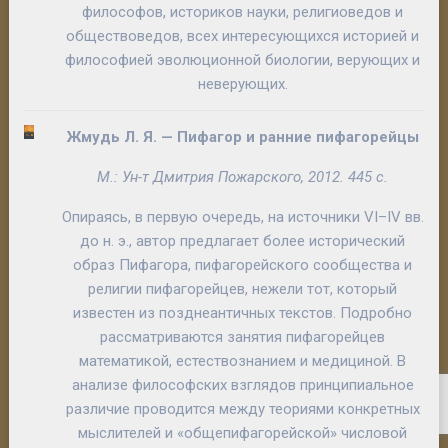
философов, историков науки, религиоведов и
обществоведов, всех интересующихся историей и
философией эволюционной биологии, верующих и
неверующих.
Жмудь Л. Я. —
Пифагор и ранние пифагорейцы
М.: Ун-т Дмитрия Пожарского, 2012. 445 с.
Опираясь, в первую очередь, на источники VI–IV вв.
до н. э., автор предлагает более исторический
образ Пифагора, пифагорейского сообщества и
религии пифагорейцев, нежели тот, который
известен из позднеантичных текстов. Подробно
рассматриваются занятия пифагорейцев
математикой, естествознанием и медициной. В
анализе философских взглядов принципиальное
различие проводится между теориями конкретных
мыслителей и «общепифагорейской» числовой