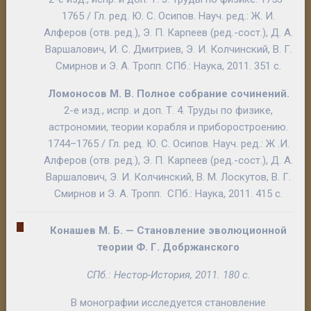
1765 / Гл. ред.
Ю. С. Осипов
. Науч. ред.:
Ж. И.
Алферов
(отв. ред.),
Э. П.
Карпеев
(ред.-сост.),
Д. А.
Варшалович
,
И. С. Дмитриев
,
Э. И. Колчинский
,
В. Г.
Смирнов
и
Э. А
.
Тропп
. СПб.: Наука, 2011. 351 с.
Ломоносов М. В.
Полное собрание сочинений
.
2-е изд., испр. и доп. Т. 4. Труды по физике,
астрономии, теории корабля и приборостроению.
1744–1765 / Гл. ред.
Ю. С. Осипов
. Науч. ред.:
Ж .И.
Алферов
(отв. ред.),
Э. П.
Карпеев
(ред.-сост.),
Д. А.
Варшалович
,
Э. И. Колчинский
,
В. М. Лоскутов
,
В. Г.
Смирнов
и
Э. А
.
Тропп
. СПб.: Наука, 2011. 415 с.
Конашев М. Б.
—
Становление эволюционной
теории Ф. Г. Добржанского
СПб.: Нестор-История, 2011. 180 с.
В монографии исследуется становление