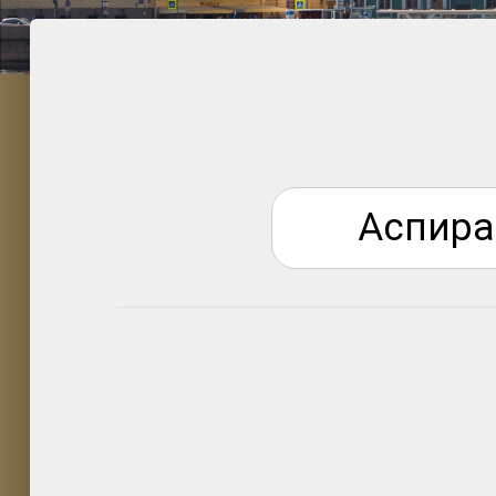
Аспира