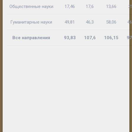
Общественные науки
17,46
17,6
13,66
2
Гуманитарные науки
49,81
46,3
58,06
46
Все направления
93,83
107,6
106,15
97