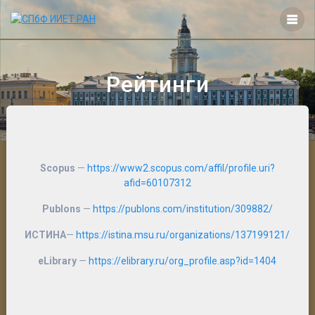
Перейти
к
контенту
Рейтинги
Scopus
—
https://www2.scopus.com/affil/profile.uri?
afid=60107312
Publons
—
https://publons.com/institution/309882/
ИСТИНА
—
https://istina.msu.ru/organizations/137199121/
eLibrary
—
https://elibrary.ru/org_profile.asp?id=1404