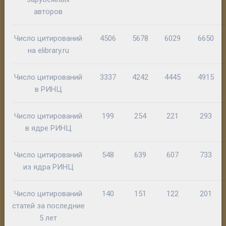
авторов
Число цитирований
4506
5678
6029
6650
на elibrary.ru
Число цитирований
3337
4242
4445
4915
в РИНЦ
Число цитирований
199
254
221
293
в ядре РИНЦ
Число цитирований
548
639
607
733
из ядра РИНЦ
Число цитирований
140
151
122
201
статей за последние
5 лет