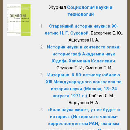
Журнал
Социология науки и
технологий
Старейший историк науки: к 90-
летию Н. Г. Суховой
.
Басаргина Е. Ю.,
Ащеулова Н. А.
Историк науки в контексте эпохи:
историограф Академии наук
Юдифь Хаимовна Копелевич
.
Юсупова Т. И., Смагина Г. И.
Интервью: К 50-летнему юбилею
XIII Международного конгресса по
истории науки (Москва, 18–24
августа 1971 г.)
.
Рабкин Я. М.,
Ащеулова Н. А.
«Если наука живет, у нее будет и
история» (Интервью с членом-
корреспондентом РАН, главным