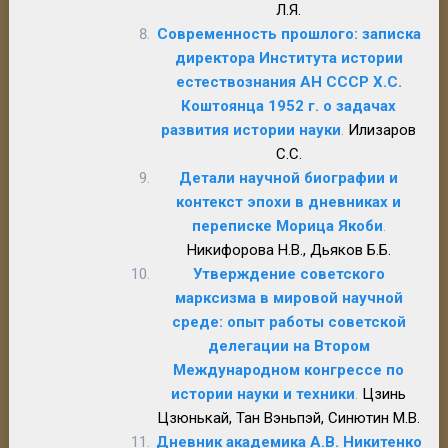
Л.Я.
Современность прошлого: записка
директора Института истории
естествознания АН СССР Х.С.
Коштоянца 1952 г. о задачах
развития истории науки
.
Илизаров
С.С.
Детали научной биографии и
контекст эпохи в дневниках и
переписке Морица Якоби
.
Никифорова Н.В., Дьяков Б.Б.
Утверждение советского
марксизма в мировой научной
среде: опыт работы советской
делегации на Втором
Международном конгрессе по
истории науки и техники
.
Цзинь
Цзюнькай, Тан Вэньпэй, Синютин М.В.
Дневник академика А.В. Никитенко