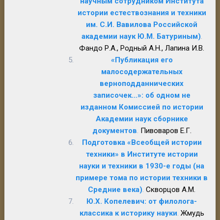
научным сотрудником Института
истории естествознания и техники
им. С.И. Вавилова Российской
академии наук Ю.М. Батуриным)
.
Фандо Р.А., Родный А.Н., Лапина И.В.
«Публикация его
малосодержательных
верноподданнических
записочек…»: об одном не
изданном Комиссией по истории
Академии наук сборнике
документов
.
Пивоваров Е.Г.
Подготовка «Всеобщей истории
техники» в Институте истории
науки и техники в 1930-е годы (на
примере тома по истории техники в
Средние века)
.
Скворцов А.М.
Ю.Х. Копелевич: от филолога-
классика к историку науки
.
Жмудь