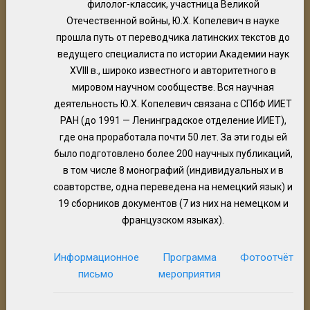
филолог-классик, участница Великой
Отечественной войны, Ю.Х. Копелевич в науке
прошла путь от переводчика латинских текстов до
ведущего специалиста по истории Академии наук
XVIII в., широко известного и авторитетного в
мировом научном сообществе. Вся научная
деятельность Ю.Х. Копелевич связана с СПбФ ИИЕТ
РАН (до 1991 — Ленинградское отделение ИИЕТ),
где она проработала почти 50 лет. За эти годы ей
было подготовлено более 200 научных публикаций,
в том числе 8 монографий (индивидуальных и в
соавторстве, одна переведена на немецкий язык) и
19 сборников документов (7 из них на немецком и
французском языках).
Информационное
Программа
Фотоотчёт
письмо
мероприятия