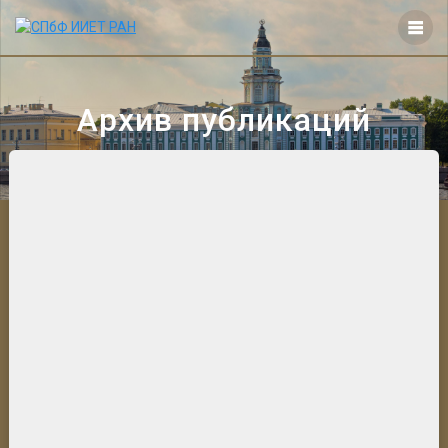
Перейти
к
контенту
Архив публикаций