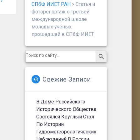
СПбФ ИИЕТ РАН
>
Статья и
фоторепортаж о третьей
международной школе
молодых учёных,
прошедшей в СПбФ ИИЕТ
Search Button
Search
for:
Свежие Записи
В Доме Российского
Исторического Общества
Состоялся Круглый Стол
По Истории
Гидрометеорологических
Наблюдений В России