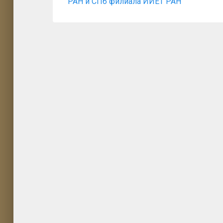
по
запись:
РАН и СПб филиала ИИЕТ РАН
записям