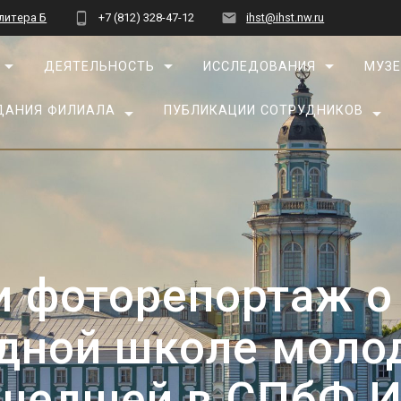
 литера Б
+7 (812) 328-47-12
ihst@ihst.nw.ru
ДЕЯТЕЛЬНОСТЬ
ИССЛЕДОВАНИЯ
МУЗЕ
ДАНИЯ ФИЛИАЛА
ПУБЛИКАЦИИ СОТРУДНИКОВ
и фоторепортаж о
дной школе молод
шедшей в СПбФ 