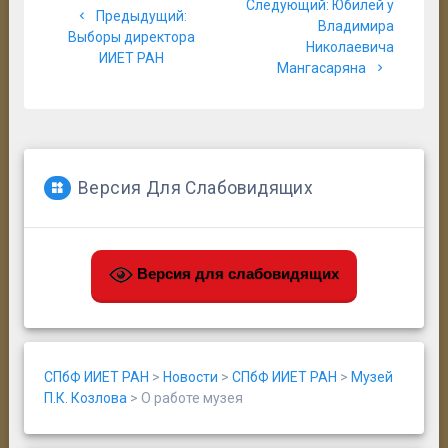
Следующая
Следующий:
Юбилей у
по
Предыдущая
Предыдущий:
запись:
Владимира
запись:
Выборы директора
Николаевича
записям
ИИЕТ РАН
Мангасаряна
Версия Для Слабовидящих
Версия для слабовидящих
СПбФ ИИЕТ РАН
>
Новости
>
СПбФ ИИЕТ РАН
>
Музей
П.К. Козлова
>
О работе музея
Search Button