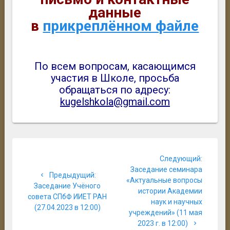
данные
в
прикреплённом файле
По всем вопросам, касающимся
участия в Школе, просьба
обращаться по адресу:
kugelshkola@gmail.com
Навигация
Следую
Следующий:
по
запись:
Заседание семинара
Предыдущая
Предыдущий:
«Актуальные вопросы
записям
запись:
Заседание Учёного
истории Академии
совета СПбФ ИИЕТ РАН
наук и научных
(27.04.2023 в 12:00)
учреждений» (11 мая
2023 г. в 12:00)