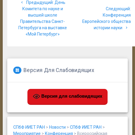
Предыдущая
Предыдущий:
День
по
запись:
С
Комитета по науке и
Следующий:
за
высшей школе
Конференция
записям
Правительства Санкт-
Европейского общества
Петербурга на выставке
истории науки
«Мой Петербург»
Версия Для Слабовидящих
Версия для слабовидящих
СПбФ ИИЕТ РАН
>
Новости
>
СПбФ ИИЕТ РАН
>
Мероприятие
>
Конференция
>
Всероссийская