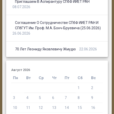
Приглашаем В Аспирантуру СПбФ ИИЕТ РАН
08.07.2026
Соглашение О Сотрудничестве СПбФ ИИЕТ РАН И
СПбГУТ Им. Проф. М.А. Бонч-Бруевича (25.06.2026)
26.06.2026
70 Лет Леониду Яковлевичу Жмудю
22.06.2026
Август 2026
Пн
Вт
Ср
Чт
Пт
Сб
Вс
1
2
3
4
5
6
7
8
9
10
11
12
13
14
15
16