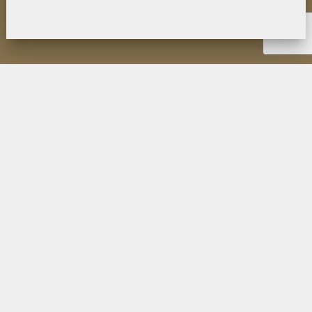
НОВОСТИ
ИНСТИТУТ
ДЕЯТЕЛЬНОСТЬ
ИССЛЕДОВАНИЯ
МУЗЕЙ П.К. КОЗЛОВА
ОБРАЗОВАНИЕ
МЕРОПРИЯТИЯ
ИЗДАНИЯ ФИЛИАЛА
ПУБЛИКАЦИИ СОТРУДНИКОВ
КОНТАКТЫ
ПОИСК