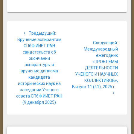
Навигация
Предыдущая
Предыдущий:
по
запись:
Вручение аспирантам
Следую
Следующий:
СПбФ ИИЕТ РАН
записям
запись:
Международный
свидетельств об
ежегодник
окончании
«ПРОБЛЕМЫ
аспирантуры и
ДЕЯТЕЛЬНОСТИ
вручение диплома
УЧЕНОГО И НАУЧНЫХ
кандидата
КОЛЛЕКТИВОВ»,
исторических наук на
Выпуск 11 (41), 2025 г.
заседании Ученого
совета СПбФ ИИЕТ РАН
(9 декабря 2025)