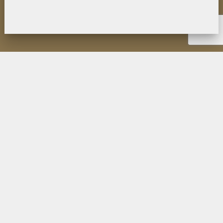
НОВОСТИ
ИНСТИТУТ
ДЕЯТЕЛЬНОСТЬ
ИССЛЕДОВАНИЯ
МУЗЕЙ П.К. КОЗЛОВА
ОБРАЗОВАНИЕ
МЕРОПРИЯТИЯ
ИЗДАНИЯ ФИЛИАЛА
ПУБЛИКАЦИИ СОТРУДНИКОВ
КОНТАКТЫ
ПОИСК