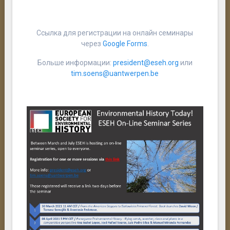
Ссылка для регистрации на онлайн семинары
через
Google Forms
.
Больше информации:
president@eseh.org
или
tim.soens@uantwerpen.be