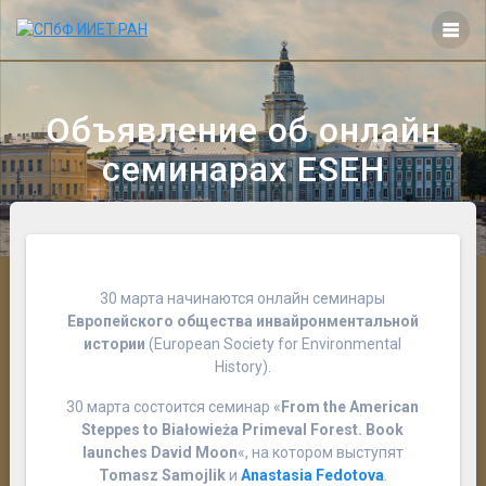
Перейти
к
контенту
Объявление об онлайн
семинарах ESEH
30 марта начинаются онлайн семинары
Европейского общества инвайронментальной
истории
(European Society for Environmental
History).
30 марта состоится семинар «
From the American
Steppes to Białowieża Primeval Forest. Book
launches David Moon
«, на котором выступят
Tomasz Samojlik
и
Anastasia Fedotova
.