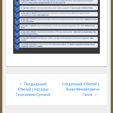
Навигация
Предыдущая
Следующая
Предыдущий:
Следующий:
Юбилей у
по
запись:
запись:
Юбилей у Натальи
Якова Михайловича
Георгиевны Суховой
Галла
записям