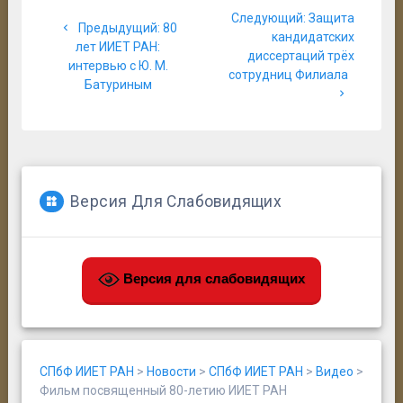
Навигация
Следующая
Следующий:
Защита
по
Предыдущая
Предыдущий:
80
запись:
кандидатских
запись:
лет ИИЕТ РАН:
диссертаций трёх
записям
интервью с Ю. М.
сотрудниц Филиала
Батуриным
Версия Для Слабовидящих
Версия для слабовидящих
СПбФ ИИЕТ РАН
>
Новости
>
СПбФ ИИЕТ РАН
>
Видео
>
Фильм посвященный 80-летию ИИЕТ РАН