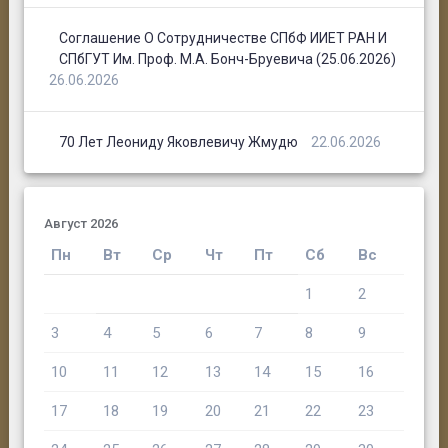
Соглашение О Сотрудничестве СПбФ ИИЕТ РАН И
СПбГУТ Им. Проф. М.А. Бонч-Бруевича (25.06.2026)
26.06.2026
70 Лет Леониду Яковлевичу Жмудю
22.06.2026
Август 2026
Пн
Вт
Ср
Чт
Пт
Сб
Вс
1
2
3
4
5
6
7
8
9
10
11
12
13
14
15
16
17
18
19
20
21
22
23