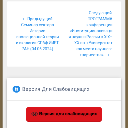
Навигация
Следую
Следующий:
по
Предыдущая
запись:
Предыдущий:
ПРОГРАММА
запись:
Семинар сектора
конференции
записям
Истории
«Институционализаци
эволюционной теории
я науки в России в XIX–
и экологии СПбФ ИИЕТ
XX вв. «Университет
РАН (04.06.2024)
как место научного
творчества».
Версия Для Слабовидящих
Версия для слабовидящих