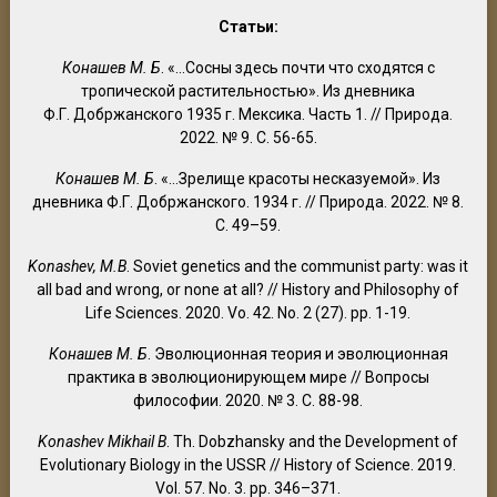
Статьи:
Конашев М. Б
. «…Сосны здесь почти что сходятся с
тропической растительностью». Из дневника
Ф.Г. Добржанского 1935 г. Мексика. Часть 1. // Природа.
2022. № 9. С. 56-65.
Конашев М. Б
. «…Зрелище красоты несказуемой». Из
дневника Ф.Г. Добржанского. 1934 г. // Природа. 2022. № 8.
С. 49–59.
Konashev, M.B
. Soviet genetics and the communist party: was it
all bad and wrong, or none at all? // History and Philosophy of
Life Sciences. 2020. Vo. 42. No. 2 (27). pp. 1-19.
Конашев М. Б
. Эволюционная теория и эволюционная
практика в эволюционирующем мире // Вопросы
философии. 2020. № 3. С. 88-98.
Konashev Mikhail B
. Th. Dobzhansky and the Development of
Evolutionary Biology in the USSR // History of Science. 2019.
Vol. 57. No. 3. pp. 346–371.