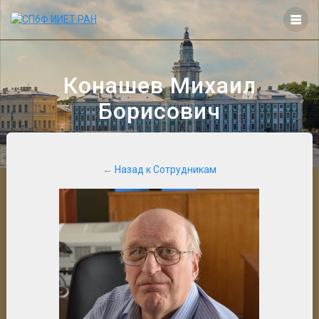
Перейти
к
контенту
Конашев Михаил
Борисович
←
Назад к Сотрудникам