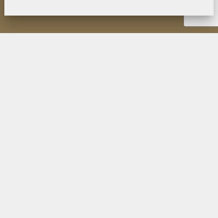
НОВОСТИ
ИНСТИТУТ
ДЕЯТЕЛЬНОСТЬ
ИССЛЕДОВАНИЯ
МУЗЕЙ П.К. КОЗЛОВА
ОБРАЗОВАНИЕ
МЕРОПРИЯТИЯ
ИЗДАНИЯ ФИЛИАЛА
ПУБЛИКАЦИИ СОТРУДНИКОВ
КОНТАКТЫ
ПОИСК