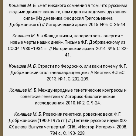
Конашев М. Б
. «Нет никакого сомнения в том, что русскими
людьми движет какая-то, нам едва ли ведомая, духовная
сила» (Из дневника Феодосия Григорьевича
Добржанского) // Исторический архив. 2015. № 6. С. 36-44.
Конашев М. Б
. «Жажда жизни, напористость, энергия –
новые черты наших дней». Письма Ф.Г. Добржанскому из
СССР. 1930–1934 гг. // Исторический архив. 2014. № 6. С. 32-
41.
Конашев М. Б
. Страсти по Феодосию, или как и почему Ф. Г.
Добржанский стал «невозвращенцем» // Вестник ВОГиС.
2013. № 1. С. 202-209.
Конашев М. Б
. Международные генетические конгрессы и
советские генетики // Историко-биологические
исследования. 2010. № 2. С. 9-24.
Конашев М. Б
. Ровесник генетики, ровесник века: Ф.Г.
Добржанский (1900-1975 гг.) // Деятели русской науки XIX-
XX веков. Выпуск четвертый. СПб.: «Нестор-История», 2008.
784 c., С. 193- 228.