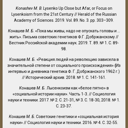
Konashev M. B
. Lysenko Up Close but Afar, or Focus on
Lysenkoism from the 21st Century // Herald of the Russian
Academy of Sciences. 2019. Vol. 89. No. 3. pp. 303–309.
Конашев М. Б
. «Пока мы живы, надо не опускать головы и …
жить». Письма советских генетиков Ф.Г. Добржанскому //
Вестник Российской академии наук. 2019. Т. 89. № 1. С. 89-
98.
Конашев М. Б.
«Реакция людей на революцию зависела в
значительной степени от социального происхождения»
(
Из
интервью и дневника генетика Ф. Г. Добржанского 1962 г.)
// Исторический архив. 2018. № 1. С. 141-161.
Конашев М. Б.
Лысенкоизм как «белое пятно» в
«социальной истории науки». Часть 1-3. // Социология
науки и техники. 2017. № 2. С. 21-31, № 3. С. 18-30, 2018. № 1.
С. 23-37.
Конашев М. Б
. Советские генетики и «социальная история
науки» // Социология науки и техники. 2016. № 4. С. 32-55.