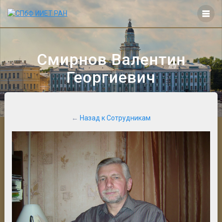
Перейти
к
контенту
Смирнов Валентин
Георгиевич
←
Назад к Сотрудникам