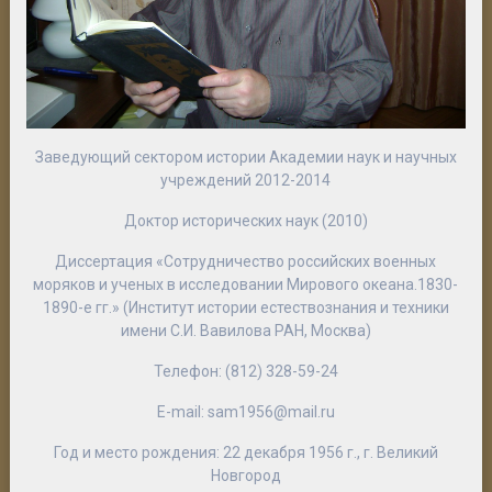
Заведующий сектором истории Академии наук и научных
учреждений 2012-2014
Доктор исторических наук (2010)
Диссертация «Сотрудничество российских военных
моряков и ученых в исследовании Мирового океана.1830-
1890-е гг.» (Институт истории естествознания и техники
имени С.И. Вавилова РАН, Москва)
Телефон: (812) 328-59-24
E-mail: sam1956@mail.ru
Год и место рождения: 22 декабря 1956 г., г. Великий
Новгород