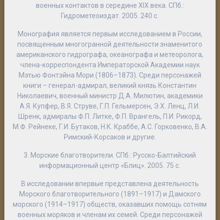
военных контактов в середине XIX века
. СПб.:
Гидрометеоиздат. 2005. 240 с.
Монография является первым исследованием в России,
посвященным многогранной деятельности знаменитого
американского гидрографа, океанографа и метеоролога,
члена-корреспондента Императорской Академии наук
Мэтью Фонтэйна Мори (1806–1873). Среди персонажей
книги – генерал-адмирал, великий князь Константин
Николаевич, военный министр Д.А. Милютин, академики
А.Я. Купфер, В.Я. Струве, Г.П. Гельмерсен, Э.Х. Ленц, Л.И.
Шренк, адмиралы Ф.П. Литке, Ф.П. Врангель, П.И. Рикорд,
М.Ф. Рейнеке, Г.И. Бутаков, Н.К. Краббе, А.С. Горковенко, В.А.
Римский-Корсаков и другие.
3.
Морские благотворители
. СПб.: Русско-Балтийский
информационный центр «Блиц». 2005. 75 с.
В исследовании впервые представлена деятельность
Морского благотворительного (1891–1917) и Дамского
морского (1914–1917) обществ, оказавших помощь сотням
военных моряков и членам их семей. Среди персонажей