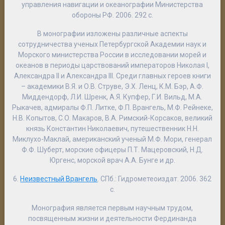
управления навигации и океанографии Министерства
обороны РФ. 2006. 292 с.
В монографии изложены различные аспекты
сотрудничества ученых Петербургской Академии наук и
Морского министерства России в исследовании морей и
океанов в периоды царствований императоров Николая I,
Александра II и Александра III. Среди главных героев книги
– академики В.Я. и О.В. Струве, Э.Х. Ленц, К.М. Бэр, А.Ф.
Миддендорф, Л.И. Шренк, А.Я. Купфер, Г.И. Вильд, М.А.
Рыкачев, адмиралы Ф.П. Литке, Ф.П. Врангель, М.Ф. Рейнеке,
Н.В. Копытов, С.О. Макаров, В.А. Римский-Корсаков, великий
князь Константин Николаевич, путешественник Н.Н.
Миклухо-Маклай, американский ученый М.Ф. Мори, генерал
Ф.Ф. Шуберт, морские офицеры П.Т. Мацеровский, Н.Д.
Юргенс, морской врач А.А. Бунге и др.
6.
Неизвестный Врангель
. СПб.: Гидрометеоиздат. 2006. 362
с.
Монография является первым научным трудом,
посвященным жизни и деятельности Фердинанда