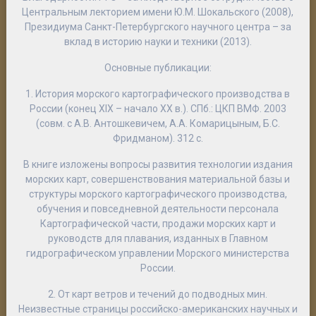
Центральным лекторием имени Ю.М. Шокальского (2008),
Президиума Санкт-Петербургского научного центра – за
вклад в историю науки и техники (2013).
Основные публикации
:
1.
История морского картографического производства в
России
(конец XIX – начало XX в.). СПб.: ЦКП ВМФ. 2003
(совм. с А.В. Антошкевичем, А.А. Комарицыным, Б.С.
Фридманом). 312 с.
В книге изложены вопросы развития технологии издания
морских карт, совершенствования материальной базы и
структуры морского картографического производства,
обучения и повседневной деятельности персонала
Картографической части, продажи морских карт и
руководств для плавания, изданных в Главном
гидрографическом управлении Морского министерства
России.
2.
От карт ветров и течений до подводных мин.
Неизвестные страницы российско-американских научных и