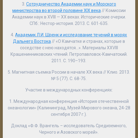
3.
Сотрудничество Академии наук и Морского
министерства во второй половине XIX века
// Комиссии
Академии наук в XVIII — XX веках. Исторические очерки.
СПб.: Нестор-история. 2013. С. 601-635.
4.
Академик Л.И. Шренк и исследование течений в морях
Дальнего Востока
// «О Камчатке и странах, которые в
соседстве с нею находятся…». Материалы XXVIII
Крашенинниковских чтений. Петропавловск-Камчатский.
2011. С. 190–193.
5. Магнитная съемка России в начале XX века // Клио. 2013.
№ 5 (77). С. 68-75.
Участие в международных конференциях
:
1. Международная конференция «История отечественной
океанологии» (Калининград, Музей Мирового океана, 24-28
сентября 2007 г.).
Доклад «Ф.Ф. Врангель – исследователь Средиземного,
Черного и Азовского морей».