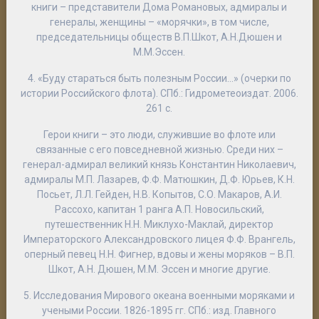
книги – представители Дома Романовых, адмиралы и
генералы, женщины – «морячки», в том числе,
председательницы обществ В.П.Шкот, А.Н.Дюшен и
М.М.Эссен.
4.
«Буду стараться быть полезным России…» (очерки по
истории Российского флота)
. СПб.: Гидрометеоиздат. 2006.
261 с.
Герои книги – это люди, служившие во флоте или
связанные с его повседневной жизнью. Среди них –
генерал-адмирал великий князь Константин Николаевич,
адмиралы М.П. Лазарев, Ф.Ф. Матюшкин, Д.Ф. Юрьев, К.Н.
Посьет, Л.Л. Гейден, Н.В. Копытов, С.О. Макаров, А.И.
Рассохо, капитан 1 ранга А.П. Новосильский,
путешественник Н.Н. Миклухо-Маклай, директор
Императорского Александровского лицея Ф.Ф. Врангель,
оперный певец Н.Н. Фигнер, вдовы и жены моряков – В.П.
Шкот, А.Н. Дюшен, М.М. Эссен и многие другие.
5.
Исследования Мирового океана военными моряками и
учеными России. 1826-1895 гг
. СПб.: изд. Главного