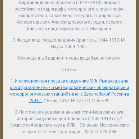
Фердинандовича Врангеля (1844–1919), видного
российского гидрографа, метеоролога, океанографа,
изобретателя, талантливого педагога, директора
Императорского Александровского лицея, первого
биографа вице-адмирала С.О. Макарова.
7.
Фердинанд Фердинандович Врангель
, 1844-1919. М.:
Наука. 2009. 190с.
Сокращенный вариант предыдущей монографии.
Статьи
:
1.
Инспекционная поездка академика М.А. Рыкачева для
осмотра магнитных и метеорологических обсерваторий и
метеорологических станций на юге Европейской России в
1901 г.
// Клио. 2012. № 12 (72). С. 86–92.
2. Постоянная водомерная комиссия Академии наук:
история создания и деятельности (1903-1919 гг.) //
Комиссии Академии наук в XVIII — XX веках. Исторические
очерки. СПб.: Нестор-история. 2013. С. 220-288.