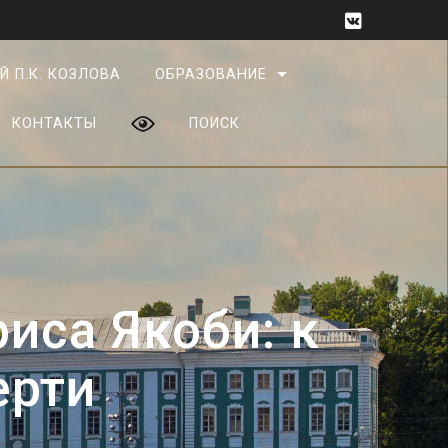
Й П.К. КОЗЛОВА
ОБРАЗОВАНИЕ
КОНТАКТЫ
ПОИСК
иса Якоби: к
ерти