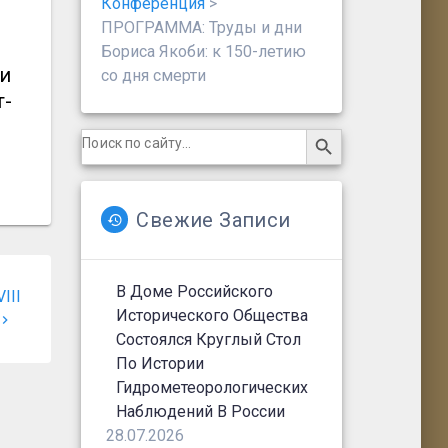
Конференция
>
ПРОГРАММА: Труды и дни
Бориса Якоби: к 150-летию
 и
со дня смерти
т-
Search Button
Search
for:
Свежие Записи
В Доме Российского
III
Исторического Общества
Состоялся Круглый Стол
По Истории
Гидрометеорологических
Наблюдений В России
28.07.2026