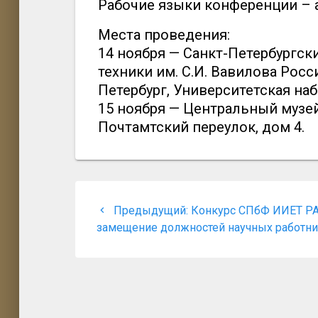
Рабочие языки конференции – а
Места проведения:
14 ноября — Санкт-Петербургск
техники им. С.И. Вавилова Рос
Петербург, Университетская наб. 5
15 ноября — Центральный музей 
Почтамтский переулок, дом 4.
Навигация
Предыдущая
Предыдущий:
Конкурс СПбФ ИИЕТ РА
по
запись:
замещение должностей научных работн
записям