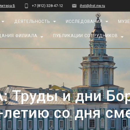
 литера Б
+7 (812) 328-47-12
ihst@ihst.nw.ru
ДЕЯТЕЛЬНОСТЬ
ИССЛЕДОВАНИЯ
МУЗЕ
ДАНИЯ ФИЛИАЛА
ПУБЛИКАЦИИ СОТРУДНИКОВ
Труды и дни Бор
-летию со дня см