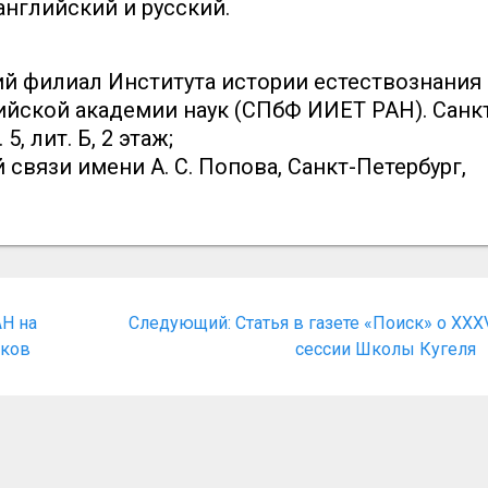
нглийский и русский.
ий филиал Института истории естествознания
сийской академии наук (СПбФ ИИЕТ РАН). Санк
, лит. Б, 2 этаж;
связи имени А. С. Попова, Санкт-Петербург,
Следующая
Н на
Следующий:
Статья в газете «Поиск» о XXXV
запись:
иков
сессии Школы Кугеля