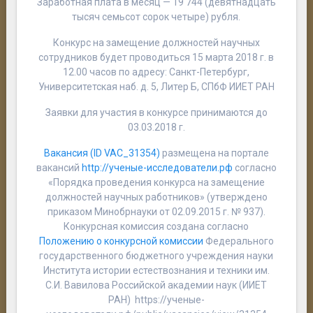
Заработная плата в месяц — 19 744 (девятнадцать
тысяч семьсот сорок четыре) рубля.
Конкурс на замещение должностей научных
сотрудников будет проводиться 15 марта 2018 г. в
12.00 часов по адресу: Санкт-Петербург,
Университетская наб. д. 5, Литер Б, СПбФ ИИЕТ РАН
Заявки для участия в конкурсе принимаются до
03.03.2018 г.
Вакансия (ID VAC_31354)
размещена на портале
вакансий
http://ученые-исследователи.рф
согласно
«Порядка проведения конкурса на замещение
должностей научных работников» (утверждено
приказом Минобрнауки от 02.09.2015 г. № 937).
Конкурсная комиссия создана согласно
Положению о конкурсной комиссии
Федерального
государственного бюджетного учреждения науки
Института истории естествознания и техники им.
С.И. Вавилова Российской академии наук (ИИЕТ
РАН)
https://ученые-