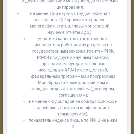
и других российских и международных системах
цитирования;
не менее 15-и научных трудов, включая
электронные (сборники материалов,
монографии, статьи, главы монографий,
научные отчеты и др.);
участие в качестве ответственного
исполнителя работ или их разделов по
государственным заказам, грантам РНФ,
РФФИ или другим научным грантам,
программам фундаментальных
исследований РАН и ее отделений,
федеральным программам и программам
Минобрнауки России, российским и
международным контрактам (договорам,
соглашениям);
не менее 4-х докладов на общероссийских и
зарубежных научных конференциях
(симпозиумах);
показатель индекса Хирша по РИНЦ не ниже
3.