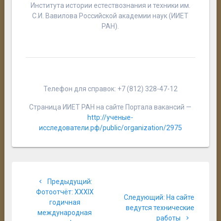
Института истории естествознания и техники им.
С.И. Вавилова Российской академии наук (ИИЕТ
РАН).
Телефон для справок: +7 (812) 328-47-12
Страница ИИЕТ РАН на сайте Портала вакансий —
http://ученые-
исследователи.рф/public/organization/2975
Навигация
Предыдущая
Предыдущий:
по
запись:
Фотоотчёт: XXXIX
Следующая
Следующий:
На сайте
годичная
записям
запись:
ведутся технические
международная
работы