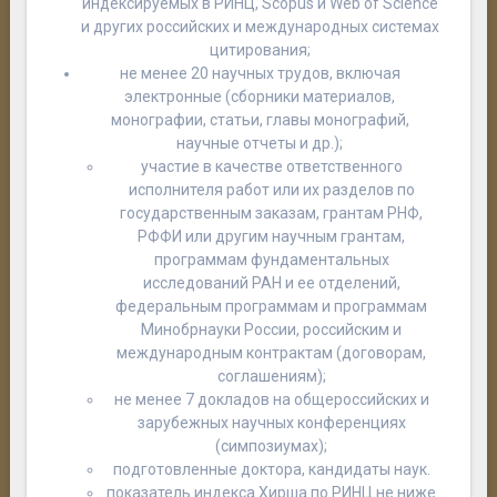
индексируемых в РИНЦ, Scopus и Web of Science
и других российских и международных системах
цитирования;
не менее 20 научных трудов, включая
электронные (сборники материалов,
монографии, статьи, главы монографий,
научные отчеты и др.);
участие в качестве ответственного
исполнителя работ или их разделов по
государственным заказам, грантам РНФ,
РФФИ или другим научным грантам,
программам фундаментальных
исследований РАН и ее отделений,
федеральным программам и программам
Минобрнауки России, российским и
международным контрактам (договорам,
соглашениям);
не менее 7 докладов на общероссийских и
зарубежных научных конференциях
(симпозиумах);
подготовленные доктора, кандидаты наук.
показатель индекса Хирша по РИНЦ не ниже