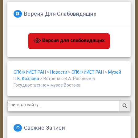
Версия Для Слабовидящих
Версия для слабовидящих
СПбФ ИИЕТ РАН
>
Новости
>
СПбФ ИИЕТ РАН
>
Музей
П.К. Козлова
>
Встреча с В.А. Росовым в
Государственном музее Востока
Search Button
Search
for:
Свежие Записи