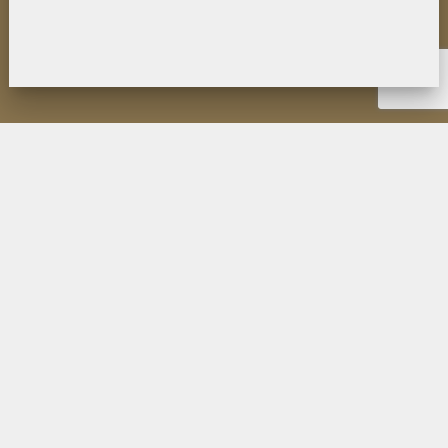
НОВОСТИ
ИНСТИТУТ
ДЕЯТЕЛЬНОСТЬ
ИССЛЕДОВАНИЯ
МУЗЕЙ П.К. КОЗЛОВА
ОБРАЗОВАНИЕ
МЕРОПРИЯТИЯ
ИЗДАНИЯ ФИЛИАЛА
ПУБЛИКАЦИИ СОТРУДНИКОВ
КОНТАКТЫ
ПОИСК