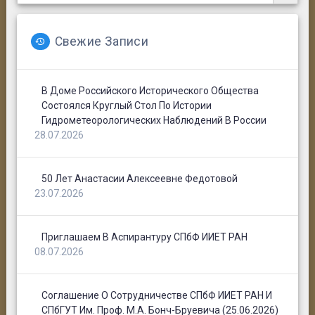
дистанционной форме (через Zoom).
Заседание будет проходить в очной и
Винарский М.В., Ермолаев А.И., 
Рижинашвили А.Л. 
– участие в XXVIII 
Разное.
дистанционной форме (через Zoom).
Годичной научной конференции ИИЕТ 
Свежие Записи
РАН (24-27 мая 2022 г., г. Москва).
Заседание будет проходить в очной и
дистанционной форме (через Zoom).
В Доме Российского Исторического Общества
Состоялся Круглый Стол По Истории
Гидрометеорологических Наблюдений В России
28.07.2026
50 Лет Анастасии Алексеевне Федотовой
23.07.2026
Приглашаем В Аспирантуру СПбФ ИИЕТ РАН
08.07.2026
Соглашение О Сотрудничестве СПбФ ИИЕТ РАН И
СПбГУТ Им. Проф. М.А. Бонч-Бруевича (25.06.2026)