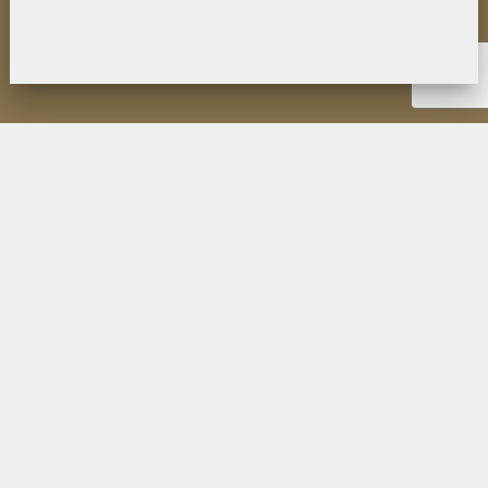
НОВОСТИ
ИНСТИТУТ
ДЕЯТЕЛЬНОСТЬ
ИССЛЕДОВАНИЯ
МУЗЕЙ П.К. КОЗЛОВА
ОБРАЗОВАНИЕ
МЕРОПРИЯТИЯ
ИЗДАНИЯ ФИЛИАЛА
ПУБЛИКАЦИИ СОТРУДНИКОВ
КОНТАКТЫ
ПОИСК