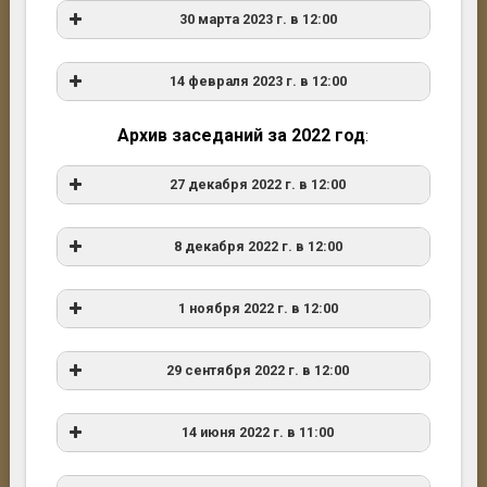
Н.А. Ащеулова
30 марта 2023 г. в 12:00
В.А. Куприянов
14 февраля 2023 г. в 12:00
А.Ю. Скрыдлов
А.М. Скворцов
Архив заседаний за 2022 год
:
27 декабря 2022 г. в 12:00
Е.Е. Елькина
А.Л. Рижинашвили
8 декабря 2022 г. в 12:00
Е.Ф. Синельникова
Т.Ю. Феклова
1 ноября 2022 г. в 12:00
А.В. Куприянов
Н.А. Ащеулова
29 сентября 2022 г. в 12:00
Н.А. Ащеулова
Вручение дипломов об окончании
Е.Е. Елькина
А.Л. Рижинашвили
Е.Ф. Синельникова
аспирантуры СПбФ ИИЕТ РАН.
В.А. Куприянов
14 июня 2022 г. в 11:00
А.Э. Меркулова
Е.Ф. Синельникова
К 90-летию ИИЕТ РАН.
 Доклад 
“«Всеобщая история техники» –
В.Д. Шайдарова