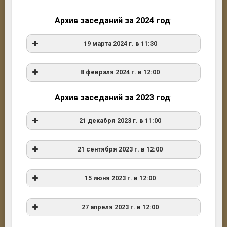
Архив заседаний за 2024 год
:
19 марта 2024 г. в 11:30
8 февраля 2024 г. в 12:00
Заседание Ученого совета
СПбФ ИИЕТ
Архив заседаний за 2023 год
:
РАН
19 марта 2024 г. (вторник) в 11:30
21 декабря 2023 г. в 11:00
Ко Дню российской науки и 300-летию
Академии наук
21 сентября 2023 г. в 12:00
Т.Ю. Феклова
15 июня 2023 г. в 12:00
27 апреля 2023 г. в 12:00
Ганус Ирина Юрьевна