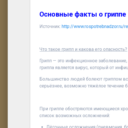
Основные факты о гриппе
Источник:
http://www.rospotrebnadzor.ru/r
Что такое грипп и какова его опасность?
Грипп — это инфекционное заболевание
гриппа является вирус, который от инф
Большинство людей болеют гриппом все
серьёзнее, возможно тяжёлое течение б
При гриппе обостряются имеющиеся хро
список возможных осложнений:
Лёгочные осложнения (пневмония, б