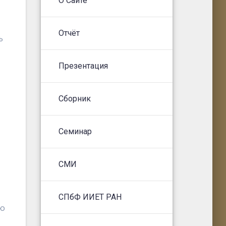
О Сайте
Отчёт
ь
Презентация
Сборник
Семинар
СМИ
СПбФ ИИЕТ РАН
ую