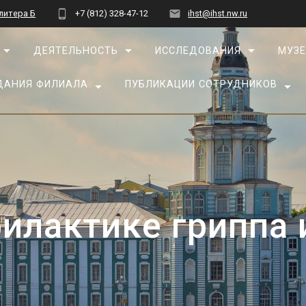
 литера Б
+7 (812) 328-47-12
ihst@ihst.nw.ru
ДЕЯТЕЛЬНОСТЬ
ИССЛЕДОВАНИЯ
МУЗЕ
ДАНИЯ ФИЛИАЛА
ПУБЛИКАЦИИ СОТРУДНИКОВ
илактике гриппа