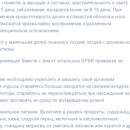
ь, «ломота» в мышцах и суставах, чувствительность к свету.
-5 день заболевания, выздоровление на 8-10 день. При
можна кровоточивость десен и слизистой оболочки носа.
становится чрезвычайно восприимчив к различным
нфекционным осложнениям.
ют у маленьких детей, пожилых людей, людей с хроническ
истемы.
унизация. Вместе с тем от остальных ОРВИ прививка не
ие необходимо укреплять и закалять свой организм.
 отдыха, старайтесь больше находится на свежем воздухе.
 погоде, старайтесь не переохлаждаться при нахождении на
димо пропарить их сразу по возвращении домой.
авильное питание. Включите в рацион продукты, содержащ
овые, киви, сладкий перец, молочные и кисломолочные
, говядину морковь со сметаной, изюмом или курагой и д