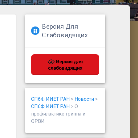
Версия Для
Слабовидящих
Версия для
слабовидящих
СПбФ ИИЕТ РАН
>
Новости
>
СПбФ ИИЕТ РАН
>
О
профилактике гриппа и
ОРВИ
Search Button