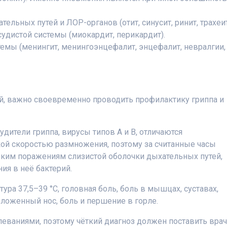
ельных путей и ЛОР-органов (отит, синусит, ринит, трахеит
удистой системы (миокардит, перикардит).
емы (менингит, менингоэнцефалит, энцефалит, невралгии,
, важно своевременно проводить профилактику гриппа и
удители гриппа, вирусы типов А и В, отличаются
ой скоростью размножения, поэтому за считанные часы
оким поражениям слизистой оболочки дыхательных путей,
ия в неё бактерий.
ура 37,5–39 °С, головная боль, боль в мышцах, суставах,
заложенный нос, боль и першение в горле.
леваниями, поэтому чёткий диагноз должен поставить врач