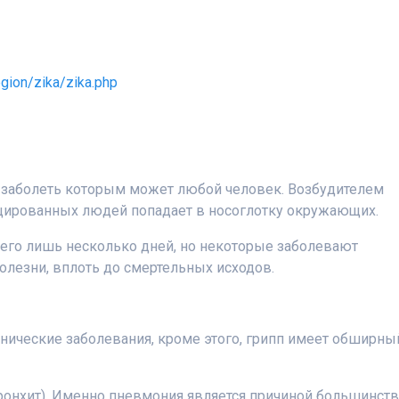
egion/zika/zika.php
, заболеть которым может любой человек. Возбудителем
ицированных людей попадает в носоглотку окружающих.
го лишь несколько дней, но некоторые заболевают
олезни, вплоть до смертельных исходов.
нические заболевания, кроме этого, грипп имеет обширны
ронхит). Именно пневмония является причиной большинств