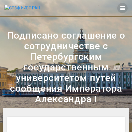
Перейти
к
контенту
Подписано соглашение о
сотрудничестве с
Петербургским
государственным
университетом путей
сообщения Императора
Александра I