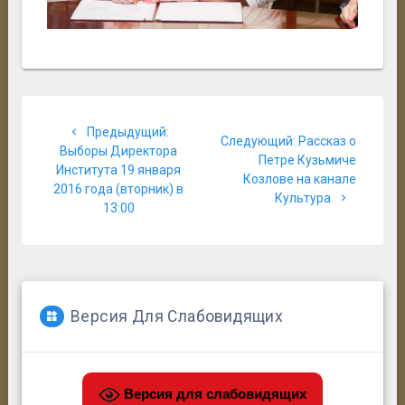
Навигация
Предыдущая
Предыдущий:
по
Следующая
Следующий:
Рассказ о
запись:
Выборы Директора
запись:
Петре Кузьмиче
Института 19 января
записям
Козлове на канале
2016 года (вторник) в
Культура
13:00
Версия Для Слабовидящих
Версия для слабовидящих