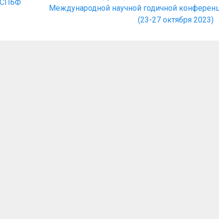
 СПбФ
запись:
Международной научной годичной конферен
(23-27 октября 2023)