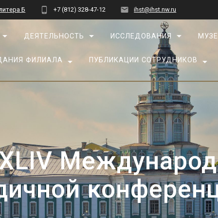
 литера Б
+7 (812) 328-47-12
ihst@ihst.nw.ru
ДЕЯТЕЛЬНОСТЬ
ИССЛЕДОВАНИЯ
МУЗЕ
ДАНИЯ ФИЛИАЛА
ПУБЛИКАЦИИ СОТРУДНИКОВ
XLIV Международ
дичной конферен