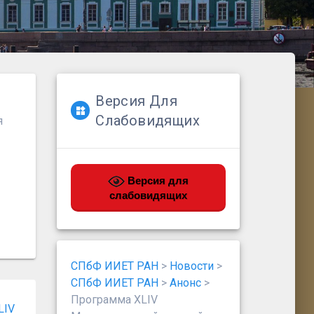
Версия Для
Слабовидящих
я
Версия для
слабовидящих
СПбФ ИИЕТ РАН
>
Новости
>
СПбФ ИИЕТ РАН
>
Анонс
>
Программа XLIV
LIV