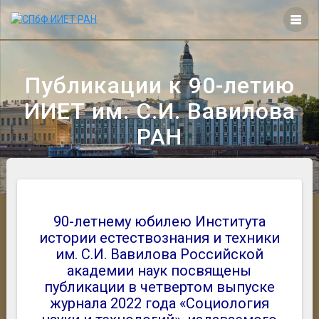
Перейти
к
контенту
Публикации к 90-летию
ИИЕТ им. С.И. Вавилова
РАН
90-летнему юбилею Института
истории естествознания и техники
им. С.И. Вавилова Российской
академии наук посвящены
публикации в четвертом выпуске
журнала 2022 года «Социология