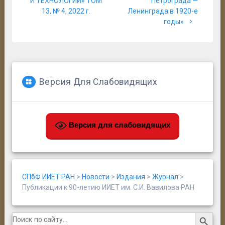
И ТЕХНОЛОГИЙ» ТОМ
Петрограда —
13, № 4, 2022 г.
Ленинграда в 1920-е
годы»
Версия Для Слабовидящих
Версия для слабовидящих
СПбФ ИИЕТ РАН
>
Новости
>
Издания
>
Журнал
>
Публикации к 90-летию ИИЕТ им. С.И. Вавилова РАН
Search Button
Search
for: