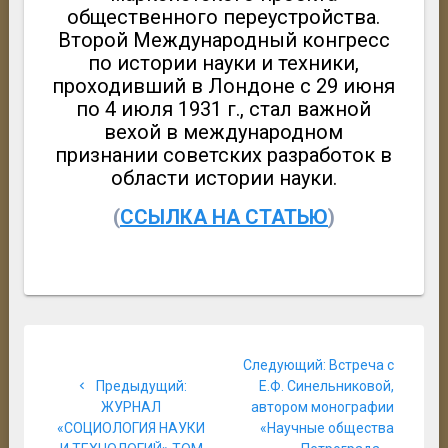
общественного переустройства.
Второй Международный конгресс
по истории науки и техники,
проходивший в Лондоне с 29 июня
по 4 июля 1931 г., стал важной
вехой в международном
признании советских разработок в
области истории науки.
(
ССЫЛКА НА СТАТЬЮ
)
Навигация
Следующая
Следующий:
Встреча с
по
Предыдущая
запись:
Предыдущий:
Е.Ф. Синельниковой,
запись:
ЖУРНАЛ
автором монографии
записям
«СОЦИОЛОГИЯ НАУКИ
«Научные общества