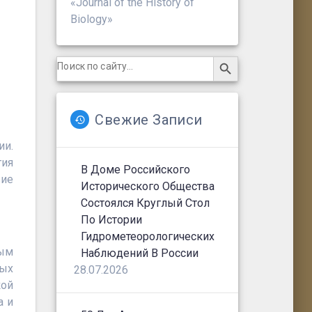
«Journal of the History of
Biology»
Search Button
Search
for:
Свежие Записи
ии.
гия
В Доме Российского
вие
Исторического Общества
Состоялся Круглый Стол
По Истории
Гидрометеорологических
ным
Наблюдений В России
ных
28.07.2026
кой
а и