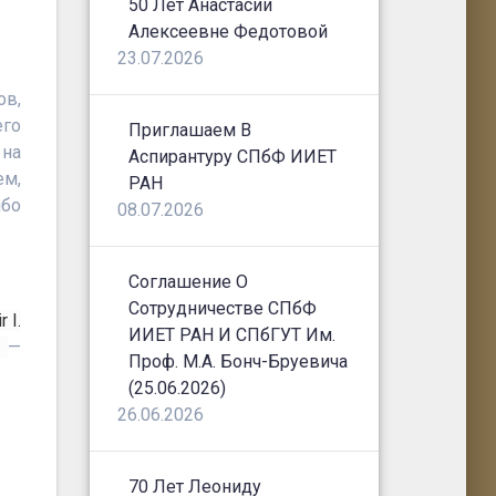
50 Лет Анастасии
Алексеевне Федотовой
23.07.2026
ов,
его
Приглашаем В
 на
Аспирантуру СПбФ ИИЕТ
ем,
РАН
ибо
08.07.2026
Соглашение О
Сотрудничестве СПбФ
 I.
ИИЕТ РАН И СПбГУТ Им.
)
—
Проф. М.А. Бонч-Бруевича
(25.06.2026)
26.06.2026
70 Лет Леониду