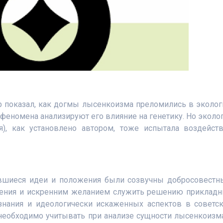
р показал, как догмы лысенкоизма преломились в эколог
 феномена анализируют его влияние на генетику. Но эколо
я), как установлено автором, тоже испытала воздейст
авшиеся идеи и положения были созвучны добросовест
ления и искренним желанием служить решению приклад
 знания и идеологически искаженных аспектов в советс
 необходимо учитывать при анализе сущности лысенкоизм