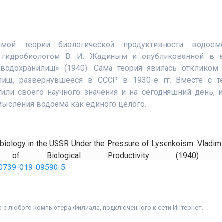
мой теории биологической продуктивности водоем
и гидробиологом В. И. Жадиным и опубликованной в 
водохранилищ» (1940). Сама теория явилась откликом
лищ, развернувшееся в СССР в 1930-е гг. Вместе с т
или своего научного значения и на сегодняшний день, 
мысления водоема как единого целого.
biology in the USSR Under the Pressure of Lysenkoism: Vladimir
ry of Biological Productivity (1940
s10739-019-09590-5
а с любого компьютера Филиала, подключенного к сети Интернет.