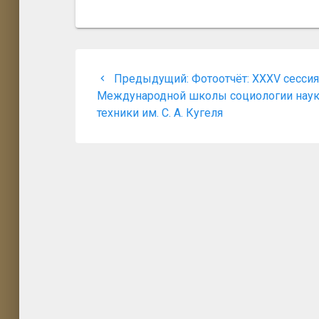
Навигация
Предыдущая
Предыдущий:
Фотоотчёт: XXXV сесси
по
запись:
Международной школы социологии наук
техники им. С. А. Кугеля
записям