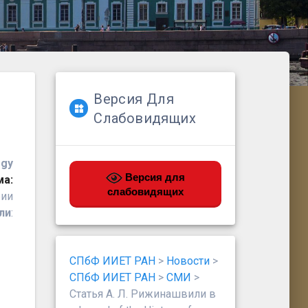
Версия Для
Слабовидящих
ogy
Версия для
а:
слабовидящих
рии
ли
:
СПбФ ИИЕТ РАН
>
Новости
>
СПбФ ИИЕТ РАН
>
СМИ
>
Статья А. Л. Рижинашвили в