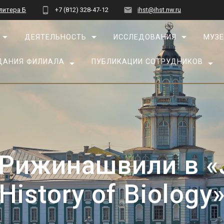
 литера Б
+7 (812) 328-47-12
ihst@ihst.nw.ru
ДЕЯТЕЛЬНОСТЬ
ИССЛЕДОВАНИЯ
МУЗЕ
ДАНИЯ ФИЛИАЛА
ПУБЛИКАЦИИ СОТРУДНИКОВ
 Рижинашвили в «J
History of Biology