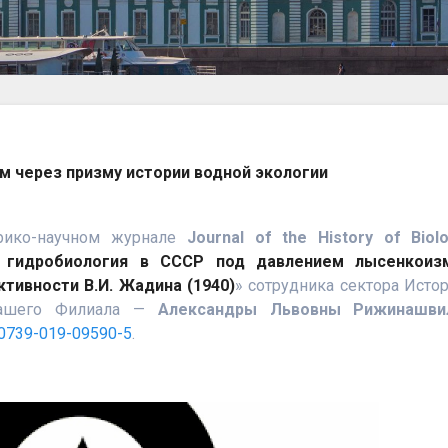
м через призму истории водной экологии
рико-научном журнале
Journal of the History of Biol
я гидробиология в СССР под давлением лысенкоизм
тивности В.И. Жадина (1940)
» сотрудника сектора Исто
нашего Филиала —
Александры Львовны Рижинашви
s10739-019-09590-5
.