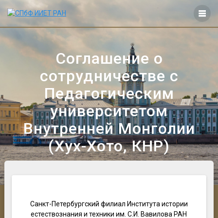
Перейти
к
контенту
Соглашение о
сотрудничестве с
Педагогическим
университетом
Внутренней Монголии
(Хух-Хото, КНР)
Санкт-Петербургский филиал Института истории
естествознания и техники им. С.И. Вавилова РАН