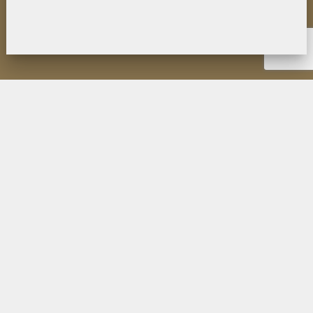
НОВОСТИ
ИНСТИТУТ
ДЕЯТЕЛЬНОСТЬ
ИССЛЕДОВАНИЯ
МУЗЕЙ П.К. КОЗЛОВА
ОБРАЗОВАНИЕ
МЕРОПРИЯТИЯ
ИЗДАНИЯ ФИЛИАЛА
ПУБЛИКАЦИИ СОТРУДНИКОВ
КОНТАКТЫ
ПОИСК