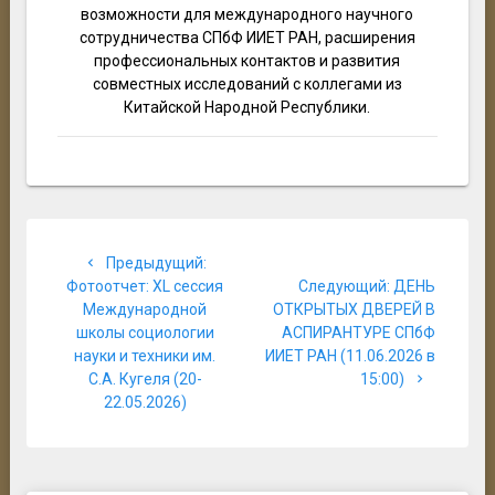
возможности для международного научного
сотрудничества СПбФ ИИЕТ РАН, расширения
профессиональных контактов и развития
совместных исследований с коллегами из
Китайской Народной Республики.
Навигация
Предыдущая
Предыдущий:
по
запись:
Следующая
Фотоотчет: XL сессия
Следующий:
ДЕНЬ
запись:
Международной
ОТКРЫТЫХ ДВЕРЕЙ В
записям
школы социологии
АСПИРАНТУРЕ СПбФ
науки и техники им.
ИИЕТ РАН (11.06.2026 в
С.А. Кугеля (20-
15:00)
22.05.2026)