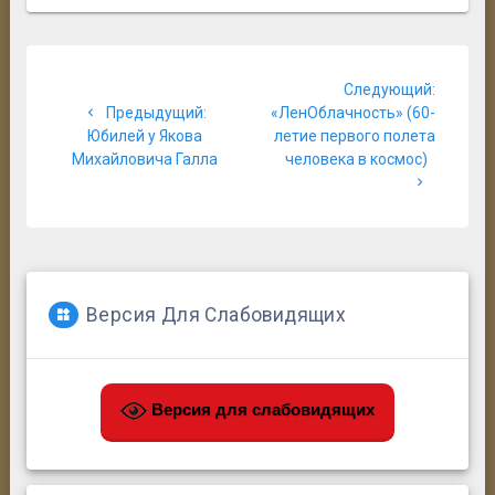
Навигация
Следующий:
по
Предыдущая
Следующая
Предыдущий:
«ЛенОблачность» (60-
запись:
запись:
Юбилей у Якова
летие первого полета
записям
Михайловича Галла
человека в космос)
Версия Для Слабовидящих
Версия для слабовидящих