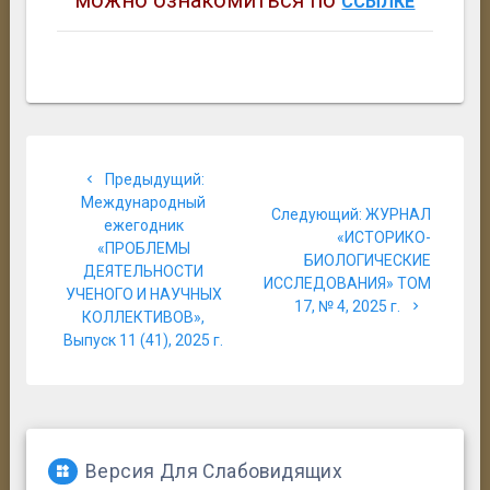
можно ознакомиться по
ССЫЛКЕ
Навигация
Предыдущая
Предыдущий:
по
запись:
Международный
Следующая
Следующий:
ЖУРНАЛ
ежегодник
записям
запись:
«ИСТОРИКО-
«ПРОБЛЕМЫ
БИОЛОГИЧЕСКИЕ
ДЕЯТЕЛЬНОСТИ
ИССЛЕДОВАНИЯ» ТОМ
УЧЕНОГО И НАУЧНЫХ
17, № 4, 2025 г.
КОЛЛЕКТИВОВ»,
Выпуск 11 (41), 2025 г.
Версия Для Слабовидящих