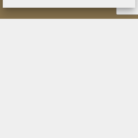
НОВОСТИ
ИНСТИТУТ
ДЕЯТЕЛЬНОСТЬ
ИССЛЕДОВАНИЯ
МУЗЕЙ П.К. КОЗЛОВА
ОБРАЗОВАНИЕ
МЕРОПРИЯТИЯ
ИЗДАНИЯ ФИЛИАЛА
ПУБЛИКАЦИИ СОТРУДНИКОВ
КОНТАКТЫ
ПОИСК