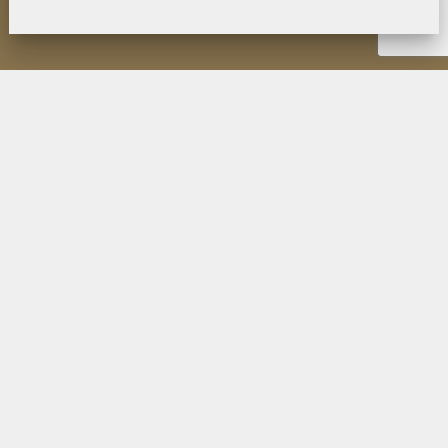
НОВОСТИ
ИНСТИТУТ
ДЕЯТЕЛЬНОСТЬ
ИССЛЕДОВАНИЯ
МУЗЕЙ П.К. КОЗЛОВА
ОБРАЗОВАНИЕ
МЕРОПРИЯТИЯ
ИЗДАНИЯ ФИЛИАЛА
ПУБЛИКАЦИИ СОТРУДНИКОВ
КОНТАКТЫ
ПОИСК