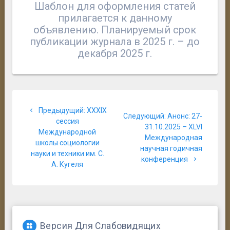
Шаблон для оформления статей
прилагается к данному
объявлению. Планируемый срок
публикации журнала в 2025 г. – до
декабря 2025 г.
Навигация
Предыдущая
Предыдущий:
XXXIX
по
Следующая
Следующий:
Анонс: 27-
запись:
сессия
запись:
31.10.2025 – XLVI
Международной
записям
Международная
школы социологии
научная годичная
науки и техники им. С.
конференция
А. Кугеля
Версия Для Слабовидящих