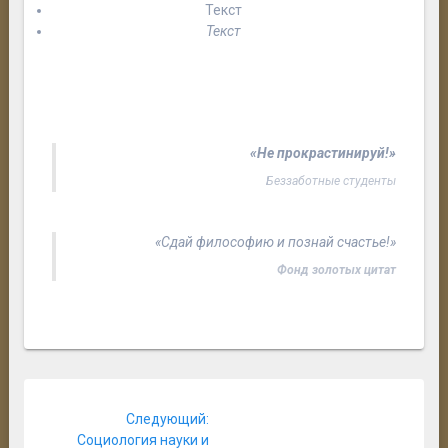
Текст
Текст
«Не прокрастинируй!»
Беззаботные студенты
«Сдай философию и познай счастье!»
Фонд золотых цитат
Навигация
Следующая
Следующий:
по
запись:
Социология науки и