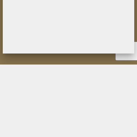
НОВОСТИ
ИНСТИТУТ
ДЕЯТЕЛЬНОСТЬ
ИССЛЕДОВАНИЯ
МУЗЕЙ П.К. КОЗЛОВА
ОБРАЗОВАНИЕ
МЕРОПРИЯТИЯ
ИЗДАНИЯ ФИЛИАЛА