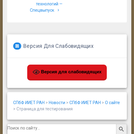
технологий —
записям
Спецвыпуск
Версия Для Слабовидящих
Версия для слабовидящих
СПбФ ИИЕТ РАН
>
Новости
>
СПбФ ИИЕТ РАН
>
О сайте
>
Страница для тестирования
Search Button
Search
for: