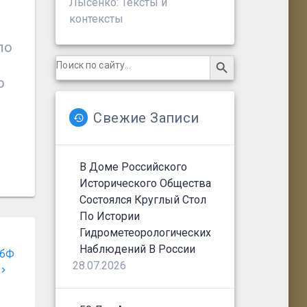
Лысенко: Тексты и
контексты
ло
Search Button
Search
for:
ю
Свежие Записи
В Доме Российского
Исторического Общества
Состоялся Круглый Стол
По Истории
Гидрометеорологических
Наблюдений В России
ПбФ
28.07.2026