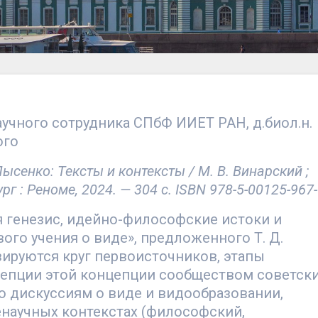
аучного сотрудника СПбФ ИИЕТ РАН, д.биол.н.
ого
ысенко: Тексты и контексты / М. В. Винарский ;
 : Реноме, 2024. — 304 с. ISBN 978-5-00125-967
 генезис, идейно-философские истоки и
ого учения о виде», предложенного Т. Д.
зируются круг первоисточников, этапы
цепции этой концепции сообществом советск
о дискуссиям о виде и видообразовании,
ненаучных контекстах (философский,