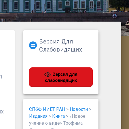
Версия Для
Слабовидящих
Версия для
-1
слабовидящих
СПбФ ИИЕТ РАН
>
Новости
>
их
Издания
>
Книга
>
«Новое
учение о виде» Трофима