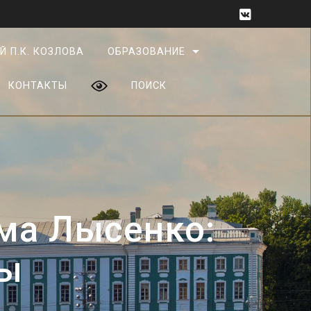
Й П.К. КОЗЛОВА
ОБРАЗОВАНИЕ
КОНТАКТЫ
ПОИСК
има Лысенко:
ты