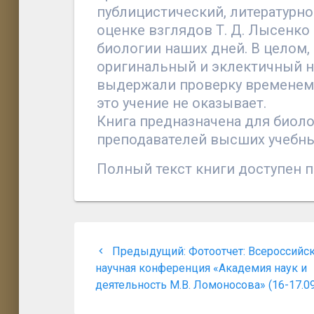
публицистический, литературно
оценке взглядов Т. Д. Лысенко
биологии наших дней. В целом,
оригинальный и эклектичный н
выдержали проверку временем
это учение не оказывает.
Книга предназначена для биоло
преподавателей высших учебны
Полный текст книги доступен 
Навигация
Предыдущая
Предыдущий:
Фотоотчет: Всероссийс
по
запись:
научная конференция «Академия наук и
деятельность М.В. Ломоносова» (16-17.09
записям