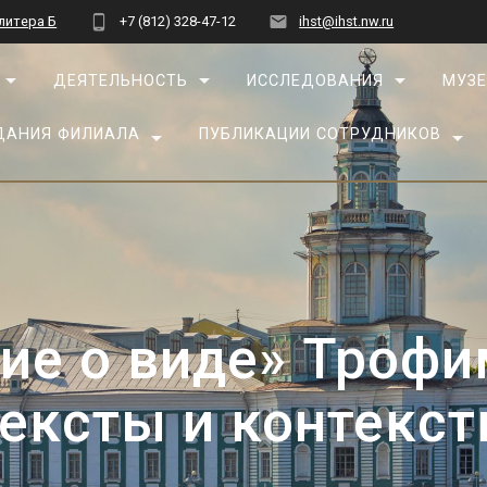
 литера Б
+7 (812) 328-47-12
ihst@ihst.nw.ru
ДЕЯТЕЛЬНОСТЬ
ИССЛЕДОВАНИЯ
МУЗЕ
ДАНИЯ ФИЛИАЛА
ПУБЛИКАЦИИ СОТРУДНИКОВ
ие о виде» Троф
ексты и контекс