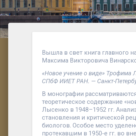
Вышла в свет книга главного н
Максима Викторовича Винарск
«Новое учение о виде» Трофима Л
СПбФ ИИЕТ РАН. — Санкт-Петербург
В монографии рассматриваются
теоретическое содержание «нов
Лысенко в 1948–1952 гг. Анали
становления и критической ре
биологов. Особое место уделен
протекавшим в 1950-е гг. во в