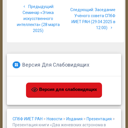
Навигация
Предыдущая
Предыдущий:
по
Следующая
Следующий:
Заседание
запись:
Семинар «Этика
запись:
Учёного совета СПбФ
искусственного
записям
ИИЕТ РАН (29.04.2025 в
интеллекта» (28 марта
12:00)
2025)
Версия Для Слабовидящих
Версия для слабовидящих
СПбФ ИИЕТ РАН
>
Новости
>
Издания
>
Презентация
>
Презентация книги «Два женевских астронома в