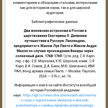
комментарием и обзорными статьями, интересными
как для историков науки, так и для широкой
аудитории.
Библиографические данные:
Два женевских астронома в России в
царствование Екатерины II: Дневники
путешествия в Русскую Лапландию,
предпринятого Жаном Луи Пикте и Жаком Андре
Малле по случаю прохождения Венеры через
солнечный диск. 1768-1769
/ [отв. ред. С.Я. Карп;
пер. с фр.: Е.В. Морозова, К.Ю. Шорохов; комм.: С.Я.
Карп, В.А. Сомов, Д.А. Баюк, М.Ю. Шевченко); ИВИ
РАН, Фонд архива семьи Пикте. — Москва: Паулсен,
2024. — 576 с.; ил. 16.
Информация о книге на сайте Института всеобщей
истории Российской академии
наук:
https://igh.ru/news/dva-zhenevskih-astronoma-
v-rossii-v-tsarstvovanie-ekateriny-ii-dnevniki-
puteshestviya-v-russkuu-laplandiu-predprinyatogo-