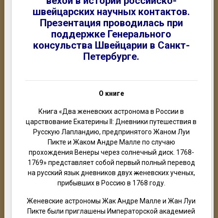
вехой в истории российско-
швейцарских научных контактов.
Презентация проводилась при
поддержке Генерального
консульства Швейцарии в Санкт-
Петербурге.
О книге
Книга «Два женевских астронома в России в
царствование Екатерины II: Дневники путешествия в
Русскую Лапландию, предпринятого Жаном Луи
Пикте и Жаком Андре Малле по случаю
прохождения Венеры через солнечный диск. 1768-
1769» представляет собой первый полный перевод
на русский язык дневников двух
ж
еневских ученых,
прибывших в Россию в 1768 году.
Женевские астрономы Жак Андре Малле и Жан Луи
Пикте были приглашены Императорской академией