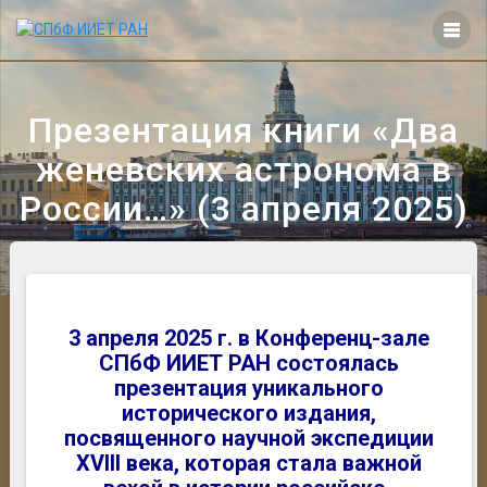
Перейти
к
контенту
Презентация книги «Два
женевских астронома в
России…» (3 апреля 2025)
3 апреля 2025 г. в Конференц-зале
СПбФ ИИЕТ РАН состоялась
презентация уникального
исторического издания,
посвященного научной экспедиции
XVIII века, которая стала важной