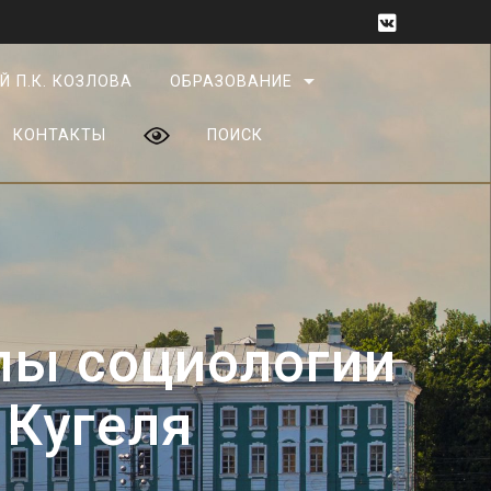
Й П.К. КОЗЛОВА
ОБРАЗОВАНИЕ
КОНТАКТЫ
ПОИСК
лы социологии
 Кугеля