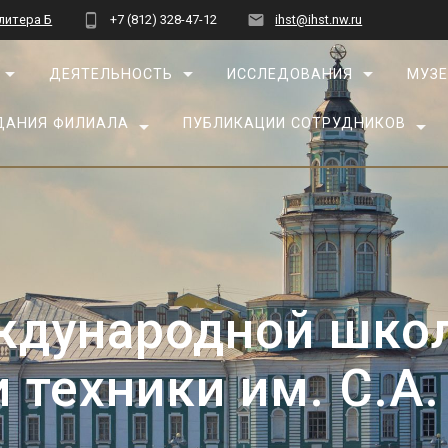
 литера Б
+7 (812) 328-47-12
ihst@ihst.nw.ru
ДЕЯТЕЛЬНОСТЬ
ИССЛЕДОВАНИЯ
МУЗЕ
ДАНИЯ ФИЛИАЛА
ПУБЛИКАЦИИ СОТРУДНИКОВ
ждународной шко
и техники им. С.А.