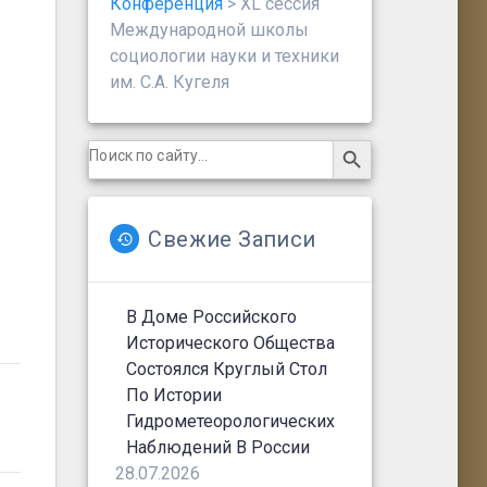
Конференция
>
XL сессия
Международной школы
социологии науки и техники
им. С.А. Кугеля
Search Button
Search
for:
Свежие Записи
В Доме Российского
Исторического Общества
Состоялся Круглый Стол
По Истории
Гидрометеорологических
Наблюдений В России
28.07.2026