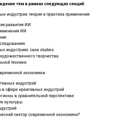
ждение тем в рамках следующих секций:
ые индустрии: теория и практика применения:
ия развития ИИ
рименения ИИ
ния
сследованиях
х индустриях: case studies
 художественного творчества
льной техники
овременной экономики:
ативных индустрий
а в сфере креативных индустрий
егионы в сравнительной перспективе
те культуры
ндустрий
ический сектор современной экономики?