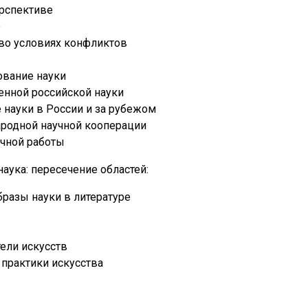
ерспективе
е
во условиях конфликтов
ование науки
енной российской науки
 науки в России и за рубежом
родной научной кооперации
учной работы
наука: пересечение областей:
бразы науки в литературе
тели искусств
 практики искусства