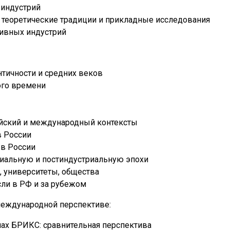
индустрий
: теоретические традиции и прикладные исследования
тивных индустрий
нтичности и средних веков
ого времени
ийский и международный контексты
в России
 в России
риальную и постиндустриальную эпохи
, университеты, общества
сли в РФ и за рубежом
международной перспективе:
нах БРИКС: сравнительная перспектива