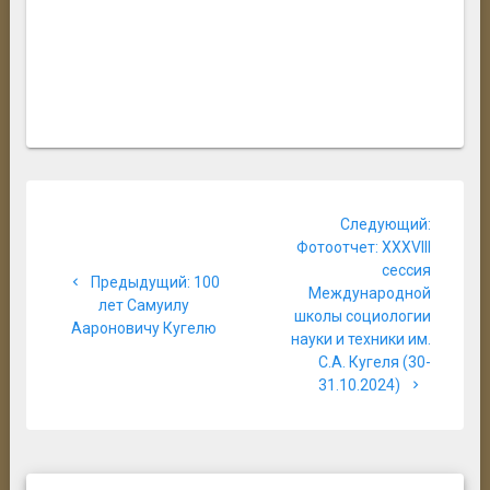
Навигация
Следую
Следующий:
по
запись:
Фотоотчет: XXXVIII
сессия
записям
Предыдущая
Предыдущий:
100
Международной
запись:
лет Самуилу
школы социологии
Аароновичу Кугелю
науки и техники им.
С.А. Кугеля (30-
31.10.2024)