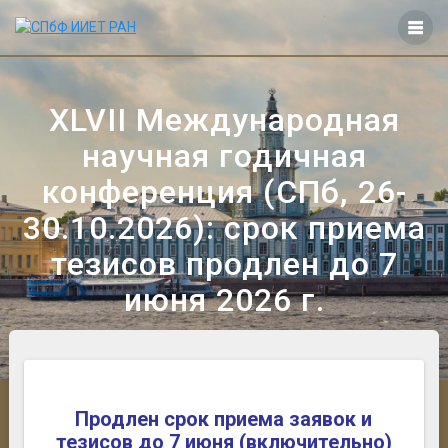
Перейти
к
контенту
XLVII Международная
научная годичная
конференция (СПб, 26-
30.10.2026): срок приема
тезисов продлен до 7
июня 2026 г.
Продлен срок приема заявок и
тезисов до 7 июня (включительно)