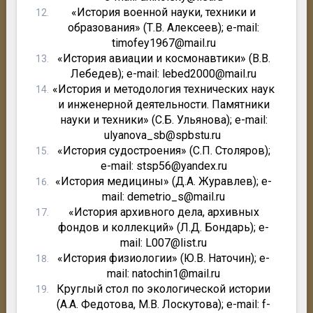
«История военной науки, техники и
образования» (Т.В. Алексеев); e-mail:
timofey1967@mail.ru
«История авиации и космонавтики» (В.В.
Лебедев); e-mail: lebed2000@mail.ru
«История и методология технических наук
и инженерной деятельности. Памятники
науки и техники» (С.Б. Ульянова); e-mail:
ulyanova_sb@spbstu.ru
«История судостроения» (С.П. Столяров);
e-mail: stsp56@yandex.ru
«История медицины» (Д.А. Журавлев); e-
mail: demetrio_s@mail.ru
«История архивного дела, архивных
фондов и коллекций» (Л.Д. Бондарь); e-
mail: L007@list.ru
«История физиологии» (Ю.В. Наточин); e-
mail: natochin1@mail.ru
Круглый стол по экологической истории
(А.А. Федотова, М.В. Лоскутова); e-mail: f-