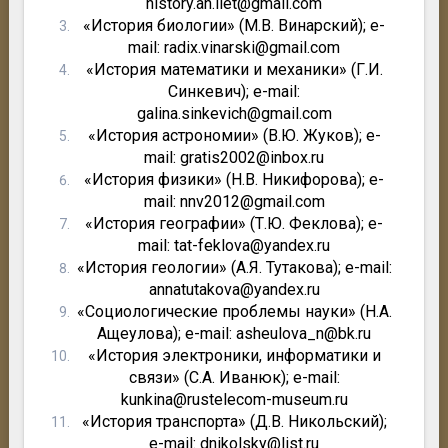
history.an.iiet@gmail.com
«История биологии» (М.В. Винарский); e-
mail: radix.vinarski@gmail.com
«История математики и механики» (Г.И.
Синкевич); e-mail:
galina.sinkevich@gmail.com
«История астрономии» (В.Ю. Жуков); e-
mail: gratis2002@inbox.ru
«История физики» (Н.В. Никифорова); e-
mail: nnv2012@gmail.com
«История географии» (Т.Ю. Феклова); e-
mail: tat-feklova@yandex.ru
«История геологии» (А.Я. Тутакова); e-mail:
annatutakova@yandex.ru
«Социологические проблемы науки» (Н.А.
Ащеулова); e-mail: asheulova_n@bk.ru
«История электроники, информатики и
связи» (С.А. Иванюк); e-mail:
kunkina@rustelecom-museum.ru
«История транспорта» (Д.В. Никольский);
e-mail: dnikolsky@list.ru