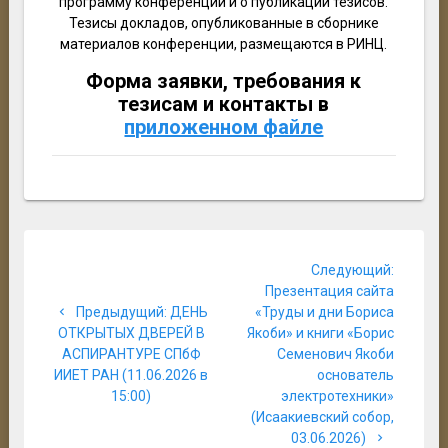
программу конференции и о публикации тезисов.
Тезисы докладов, опубликованные в сборнике
материалов конференции, размещаются в РИНЦ.
Форма заявки, требования к
тезисам и контакты в
приложенном файле
Навигация
Следую
Следующий:
по
запись:
Презентация сайта
Предыдущая
Предыдущий:
ДЕНЬ
«Труды и дни Бориса
записям
запись:
ОТКРЫТЫХ ДВЕРЕЙ В
Якоби» и книги «Борис
АСПИРАНТУРЕ СПбФ
Семенович Якоби
ИИЕТ РАН (11.06.2026 в
основатель
15:00)
электротехники»
(Исаакиевский собор,
03.06.2026)