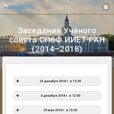
Перейти
к
контенту
Заседания Учёного
совета СПбФ ИИЕТ РАН
(2014–2018)
25 декабря 2018 г. в 12:00
Поздравление с ЮБИЛЕЕМ редактора
периодических изданий, к.филол.н. С.
6 декабря 2018 г. в 12:00
И. Зенкевич.
Поздравление с 65-летним ЮБИЛЕЕМ
29 мая 2018 г. в 15:00
СПбФ ИИЕТ РАН.