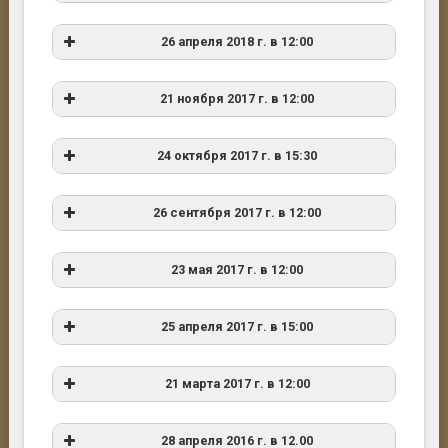
26 апреля 2018 г. в 12:00
Д. Ю.
Щербинина
21 ноября 2017 г. в 12:00
Э. И. Колчинский
За что погиб Николай Иванович
Вавилов
24 октября 2017 г. в 15:30
С.Е. Резник
Э. И. Колчинский, Л. Я. Жмудь, В. С. Соболев
В. Н. Мангасарян
26 сентября 2017 г. в 12:00
Т. И. Малова
23 мая 2017 г. в 12:00
Соболев В. С.
25 апреля 2017 г. в 15:00
Конашев М. Б.
В. С. Соболев, В. П. Борисов, Л. Я. Жмудь
21 марта 2017 г. в 12:00
Щеглов Д. А.
Поздравление с ЮБИЛЕЕМ старшего
А. Б. Паткуль
научного сотрудника Центра социолого-
Н. А. Ащеулова
28 апреля 2016 г. в 12.00
Б. И. Иванов, С. А. Душина