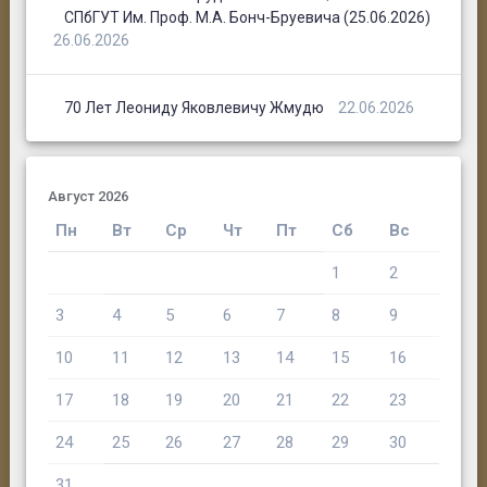
Федотова А.А.
СПбГУТ Им. Проф. М.А. Бонч-Бруевича (25.06.2026)
26.06.2026
70 Лет Леониду Яковлевичу Жмудю
22.06.2026
Юсупова Т.Ю.
Август 2026
Пн
Вт
Ср
Чт
Пт
Сб
Вс
Конашев М.Б.
1
2
Ащеулова Н.
3
4
5
6
7
8
9
10
11
12
13
14
15
16
17
18
19
20
21
22
23
24
25
26
27
28
29
30
31