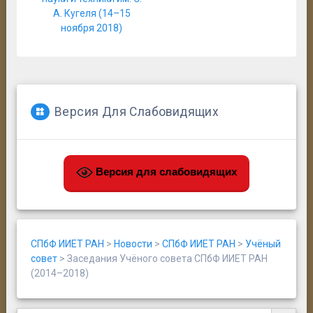
Киселев Игорь Павлович
С. В. Шалимов
А. Кугеля (14–15
«Что есть самое страшное в
ноября 2018)
жизни?»: Последняя зима Ивана
Петровича Павлова
Дэниел Тодес
Версия Для Слабовидящих
Л. Я. Жмудь
Версия для слабовидящих
СПбФ ИИЕТ РАН
>
Новости
>
СПбФ ИИЕТ РАН
>
Учёный
совет
>
Заседания Учёного совета СПбФ ИИЕТ РАН
(2014–2018)
Search Button
Search