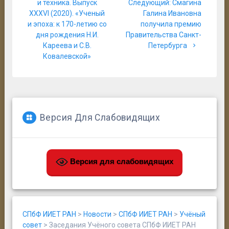
по
запись:
Следующая
и техника. Выпуск
Следующий:
Смагина
запись:
XXXVI (2020). «Ученый
Галина Ивановна
записям
Рижинашвили А. Л., Жмудь Л. Я., Куприянов
Ащеулова Н. А.
и эпоха: к 170-летию со
получила премию
В. А., Скрыдлов А. Ю.
дня рождения Н.И.
Правительства Санкт-
Кареева и С.В.
Петербурга
Ковалевской»
Ащеулова Н. А.
Мангасарян В.Н.
Версия Для Слабовидящих
Ащеулова Н. А.
Версия для слабовидящих
Полевой А. В., Синельникова Е. Ф.
СПбФ ИИЕТ РАН
>
Новости
>
СПбФ ИИЕТ РАН
>
Учёный
совет
>
Заседания Учёного совета СПбФ ИИЕТ РАН