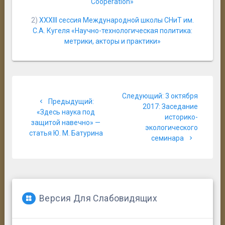
Cooperation»
2)
XXXIII сессия Международной школы СНиТ им.
С.А. Кугеля «Научно-технологическая политика:
метрики, акторы и практики»
Навигация
Следующая
Следующий:
3 октября
по
Предыдущий:
запись:
2017: Заседание
Предыдущая
«Здесь наука под
историко-
записям
запись:
защитой навечно» —
экологического
статья Ю. М. Батурина
семинара
Версия Для Слабовидящих