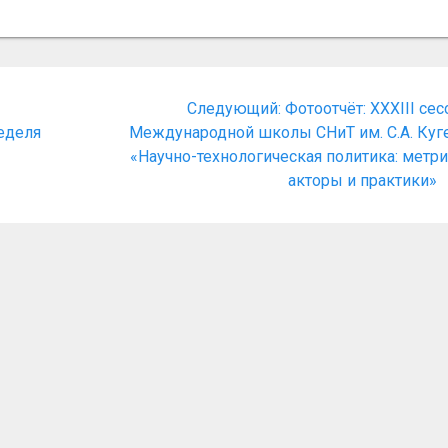
Следующая
Следующий:
Фотоотчёт: XXXIII сес
запись:
Неделя
Международной школы СНиТ им. С.А. Куг
«Научно-технологическая политика: метри
акторы и практики»