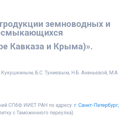
тродукции земноводных и
есмыкающихся
ре Кавказа и Крыма)
».
.Кукушкиным, Б.С. Туниевым, Н.Б. Ананьевой, М.А.
аний
СПбФ ИИЕТ РАН
по адресу:
г. Санкт-Петербург,
литку с Таможенного переулка).