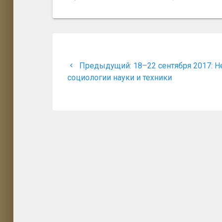
Навигация
по
Предыдущая
Предыдущий:
18–22 сентября 2017: 
запись:
социологии науки и техники
записям