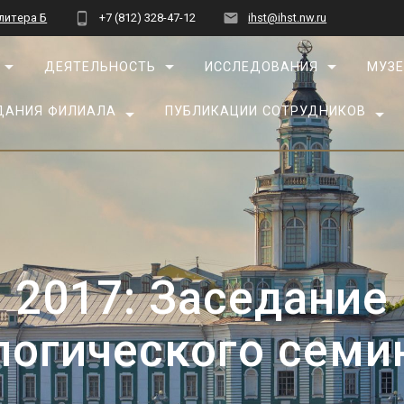
 литера Б
+7 (812) 328-47-12
ihst@ihst.nw.ru
ДЕЯТЕЛЬНОСТЬ
ИССЛЕДОВАНИЯ
МУЗЕ
ДАНИЯ ФИЛИАЛА
ПУБЛИКАЦИИ СОТРУДНИКОВ
 2017: Заседание
логического семи