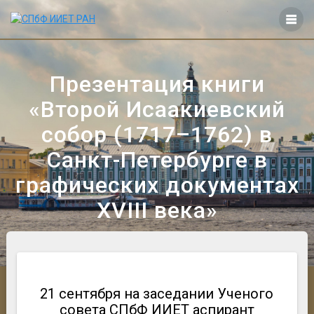
Перейти
к
контенту
Презентация книги
«Второй Исаакиевский
собор (1717–1762) в
Санкт-Петербурге в
графических документах
XVIII века»
21 сентября на заседании Ученого
совета СПбФ ИИЕТ аспирант