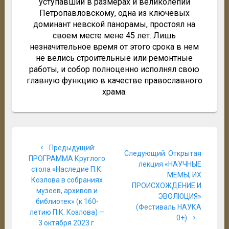
уступавший в размерах и великолепии
Петропавловскому, одна из ключевых
доминант невской панорамы, простоял на
своем месте мене 45 лет. Лишь
незначительное время от этого срока в нем
не велись строительные или ремонтные
работы, и собор полноценно исполнял свою
главную функцию в качестве православного
храма.
Навигация
Предыдущая
Предыдущий:
по
Следующая
Следующий:
Открытая
запись:
ПРОГРАММА Круглого
запись:
лекция «НАУЧНЫЕ
стола «Наследие П.К.
записям
МЕМЫ, ИХ
Козлова в собраниях
ПРОИСХОЖДЕНИЕ И
музеев, архивов и
ЭВОЛЮЦИЯ»
библиотек» (к 160-
(Фестиваль НАУКА
летию П.К. Козлова) —
0+)
3 октября 2023 г.