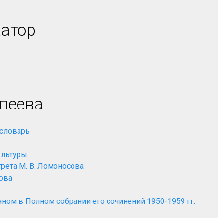
катор
рпеева
 словарь
ультуры
трета М. В. Ломоносова
сова
ном в Полном собрании его сочинений 1950-1959 гг.