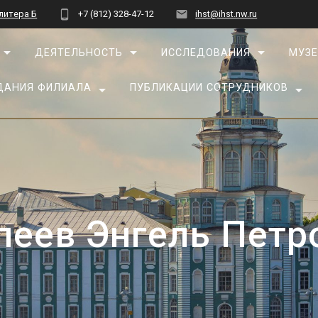
 литера Б
+7 (812) 328-47-12
ihst@ihst.nw.ru
ДЕЯТЕЛЬНОСТЬ
ИССЛЕДОВАНИЯ
МУЗЕ
ДАНИЯ ФИЛИАЛА
ПУБЛИКАЦИИ СОТРУДНИКОВ
пеев Энгель Петр