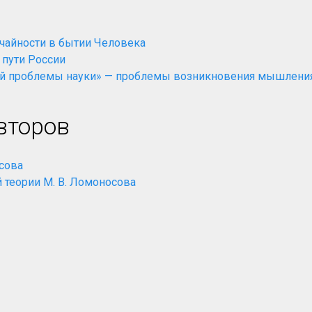
учайности в бытии Человека
 пути России
й проблемы науки» — проблемы возникновения мышления
а
второв
осова
 теории М. В. Ломоносова