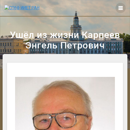
Перейти
к
контенту
Ушёл из жизни Карпеев
Энгель Петрович