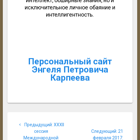
интеллект, обширные знания, но и
исключительное личное обаяние и
интеллигентность.
Персональный сайт
Энгеля Петровича
Карпеева
Навигация
Предыдущая
Предыдущий:
ХXXII
по
запись:
Следующ
сессия
Следующий:
21
запись:
Международной
февраля 2017: