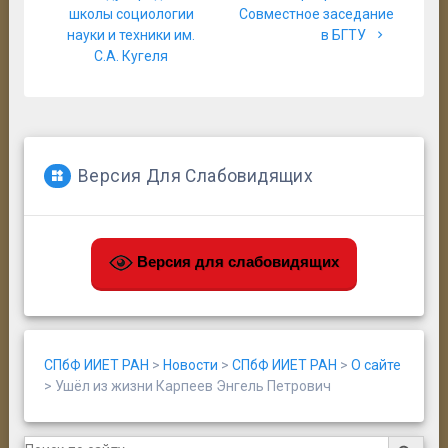
записям
школы социологии
Совместное заседание
науки и техники им.
в БГТУ
С.А. Кугеля
Версия Для Слабовидящих
Версия для слабовидящих
СПбФ ИИЕТ РАН
>
Новости
>
СПбФ ИИЕТ РАН
>
О сайте
>
Ушёл из жизни Карпеев Энгель Петрович
Search Button
Search